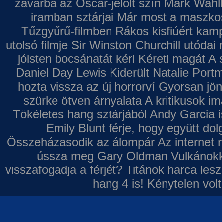
zavarba az Oscar-jelölt szín
Mark Wahl
iramban sztárjai
Már most a maszkos 
Tűzgyűrű-filmben
Rákos kisfiúért kamp
utolsó filmje
Sir Winston Churchill utódai 
jóisten bocsánatát kéri
Kéreti magát A s
Daniel Day Lewis
Kiderült Natalie Port
hozta vissza az új horrorví
Gyorsan jön
szürke ötven árnyalata
A kritikusok im
Tökéletes hang sztárjából
Andy Garcia i
Emily Blunt férje, hogy együtt do
Összeházasodik az álompár
Az internet 
ússza meg Gary Oldman
Vulkánokk
visszafogadja a férjét?
Titánok harca les
hang 4 is!
Kénytelen volt