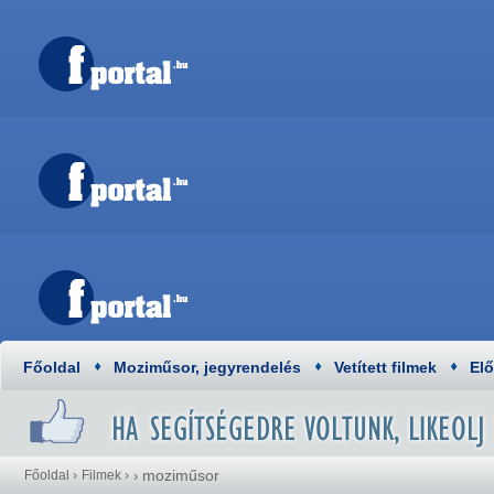
Főoldal
Moziműsor, jegyrendelés
Vetített filmek
El
moziműsor
Főoldal
›
Filmek
›
›