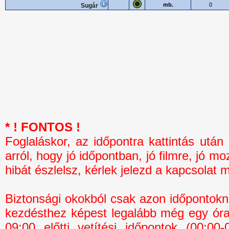
mb.
0
Sugár
* ! FONTOS !
Foglaláskor, az időpontra kattintás 
arról, hogy jó időpontban, jó filmre, jó mo
hibát észlelsz, kérlek jelezd a kapcsolat 
Biztonsági okokból csak azon időpontokná
kezdésthez képest legalább még egy óra 
09:00 előtti vetítési időpontok (00:0