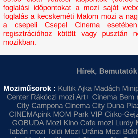
foglalási időpontokat a mozi saját webo
foglalás a kecskeméti Malom mozi a na
a csepeli Csepel Cinema esetébe
regisztrációhoz kötött vagy pusztán n
mozikban.
Hírek
,
Bemutatók
Moziműsorok :
Kultik Ajka
Madách Minip
Center
Rákóczi mozi
Art+ Cinema
Bem 
City Campona
Cinema City Duna Pla
CINEMApink MOM Park VIP
Cirko-Gejz
GOBUDA Mozi
Kino Cafe mozi
Lurdy 
Tabán mozi
Toldi Mozi
Uránia Mozi
Bükf