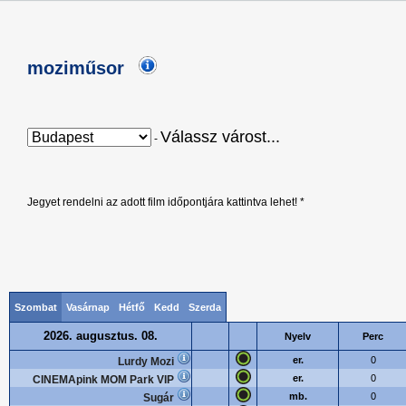
moziműsor
Válassz várost...
-
Jegyet rendelni az adott film időpontjára kattintva lehet! *
Szombat
Vasárnap
Hétfő
Kedd
Szerda
2026. augusztus. 08.
Nyelv
Perc
er.
0
Lurdy Mozi
er.
0
CINEMApink MOM Park VIP
mb.
0
Sugár