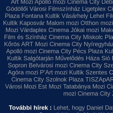
Art Mozi
Apolló mozi
Cinema City Deb
Gödöllői Városi Filmszínház
Ligetplex 
Plaza
Fontana
Kultik Vásárhely
Lehel Fi
Kultik Kaposvár
Malom mozi
Otthon mozi
Mozi
Várdaplex Cinema
Jókai mozi
Makó
Film és Színház
Cinema City Miskolc Pl
Kőrös ART Mozi
Cinema City Nyíregyhá
Apolló mozi
Cinema City Pécs Plaza
Kul
Kultik Salgótarján
Művelődés Háza
Sió 
Sopron
Belvárosi mozi
Cinema City Sz
Agóra mozi
P'Art mozi
Kultik Szentes
C
Cinema City Szolnok Plaza
TISZApAR
Városi Mozi
Est Mozi
Tatabánya Mozi
Ci
mozi
Cinema City 
További hírek :
Lehet, hogy Daniel Da