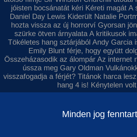
jóisten bocsánatát kéri
Kéreti magát A s
Daniel Day Lewis
Kiderült Natalie Port
hozta vissza az új horrorví
Gyorsan jön
szürke ötven árnyalata
A kritikusok im
Tökéletes hang sztárjából
Andy Garcia i
Emily Blunt férje, hogy együtt do
Összeházasodik az álompár
Az internet 
ússza meg Gary Oldman
Vulkánokk
visszafogadja a férjét?
Titánok harca les
hang 4 is!
Kénytelen volt
Minden jog fenntar