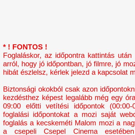
* ! FONTOS !
Foglaláskor, az időpontra kattintás 
arról, hogy jó időpontban, jó filmre, jó mo
hibát észlelsz, kérlek jelezd a kapcsolat 
Biztonsági okokból csak azon időpontokná
kezdésthez képest legalább még egy óra 
09:00 előtti vetítési időpontok (00:0
foglalási időpontokat a mozi saját webo
foglalás a kecskeméti Malom mozi a na
a csepeli Csepel Cinema esetébe