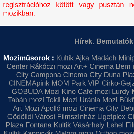
regisztrációhoz kötött vagy pusztán n
mozikban.
Hírek
,
Bemutatók
Moziműsorok :
Kultik Ajka
Madách Minip
Center
Rákóczi mozi
Art+ Cinema
Bem 
City Campona
Cinema City Duna Pla
CINEMApink MOM Park VIP
Cirko-Gejz
GOBUDA Mozi
Kino Cafe mozi
Lurdy 
Tabán mozi
Toldi Mozi
Uránia Mozi
Bükf
Art Mozi
Apolló mozi
Cinema City Deb
Gödöllői Városi Filmszínház
Ligetplex 
Plaza
Fontana
Kultik Vásárhely
Lehel Fi
Kultik Kaposvár
Malom mozi
Otthon mozi