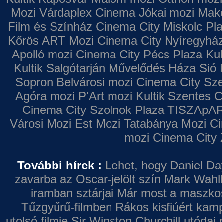
Mozi
Várdaplex Cinema
Jókai mozi
Makó
Film és Színház
Cinema City Miskolc Pl
Kőrös ART Mozi
Cinema City Nyíregyhá
Apolló mozi
Cinema City Pécs Plaza
Kul
Kultik Salgótarján
Művelődés Háza
Sió 
Sopron
Belvárosi mozi
Cinema City Sz
Agóra mozi
P'Art mozi
Kultik Szentes
C
Cinema City Szolnok Plaza
TISZApAR
Városi Mozi
Est Mozi
Tatabánya Mozi
Ci
mozi
Cinema City 
További hírek :
Lehet, hogy Daniel Da
zavarba az Oscar-jelölt szín
Mark Wahl
iramban sztárjai
Már most a maszkos 
Tűzgyűrű-filmben
Rákos kisfiúért kamp
utolsó filmje
Sir Winston Churchill utódai 