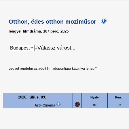
Otthon, édes otthon moziműsor
lengyel filmdráma, 107 perc, 2025
Válassz várost...
-
Jegyet rendelni az adott film időpontjára kattintva lehet! *
2026. július. 09.
Nyelv
Perc
fe.
107
Art+ Cinema