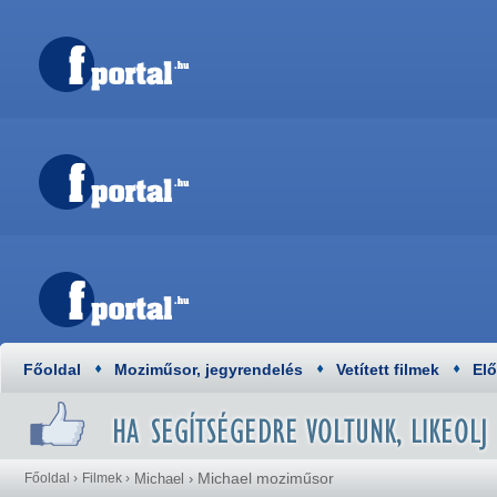
Főoldal
Moziműsor, jegyrendelés
Vetített filmek
El
Michael moziműsor
Főoldal
›
Filmek
›
Michael
›