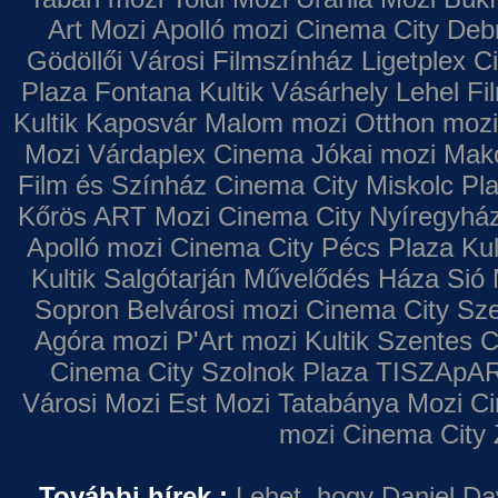
Art Mozi
Apolló mozi
Cinema City Deb
Gödöllői Városi Filmszínház
Ligetplex 
Plaza
Fontana
Kultik Vásárhely
Lehel Fi
Kultik Kaposvár
Malom mozi
Otthon mozi
Mozi
Várdaplex Cinema
Jókai mozi
Makó
Film és Színház
Cinema City Miskolc Pl
Kőrös ART Mozi
Cinema City Nyíregyhá
Apolló mozi
Cinema City Pécs Plaza
Kul
Kultik Salgótarján
Művelődés Háza
Sió 
Sopron
Belvárosi mozi
Cinema City Sz
Agóra mozi
P'Art mozi
Kultik Szentes
C
Cinema City Szolnok Plaza
TISZApAR
Városi Mozi
Est Mozi
Tatabánya Mozi
Ci
mozi
Cinema City 
További hírek :
Lehet, hogy Daniel Da