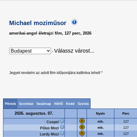
Michael moziműsor
amerikai-angol életrajzi film, 127 perc, 2026
Válassz várost...
-
Jegyet rendelni az adott film időpontjára kattintva lehet! *
Péntek
Szombat
Vasárnap
Hétfő
Kedd
Szerda
2026. augusztus. 07.
Nyelv
Perc
mb.
127
Csepel
mb.
127
Pólus Mozi
mb.
127
Lurdy Mozi