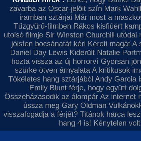
zavarba az Oscar-jelölt szín
Mark Wahl
iramban sztárjai
Már most a maszkos 
Tűzgyűrű-filmben
Rákos kisfiúért kamp
utolsó filmje
Sir Winston Churchill utódai 
jóisten bocsánatát kéri
Kéreti magát A s
Daniel Day Lewis
Kiderült Natalie Port
hozta vissza az új horrorví
Gyorsan jön
szürke ötven árnyalata
A kritikusok im
Tökéletes hang sztárjából
Andy Garcia i
Emily Blunt férje, hogy együtt do
Összeházasodik az álompár
Az internet 
ússza meg Gary Oldman
Vulkánokk
visszafogadja a férjét?
Titánok harca les
hang 4 is!
Kénytelen volt