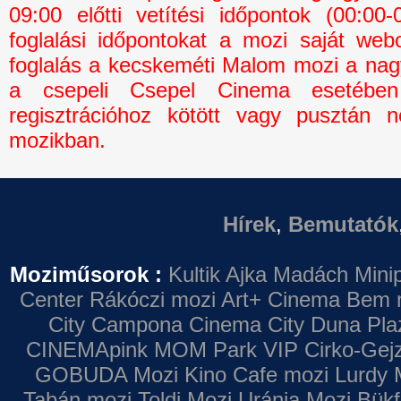
09:00 előtti vetítési időpontok (00:0
foglalási időpontokat a mozi saját webo
foglalás a kecskeméti Malom mozi a na
a csepeli Csepel Cinema esetébe
regisztrációhoz kötött vagy pusztán n
mozikban.
Hírek
,
Bemutatók
Moziműsorok :
Kultik Ajka
Madách Minip
Center
Rákóczi mozi
Art+ Cinema
Bem 
City Campona
Cinema City Duna Pla
CINEMApink MOM Park VIP
Cirko-Gejz
GOBUDA Mozi
Kino Cafe mozi
Lurdy 
Tabán mozi
Toldi Mozi
Uránia Mozi
Bükf