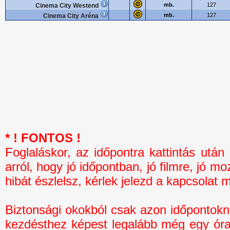
mb.
127
Cinema City Westend
mb.
127
Cinema City Aréna
* ! FONTOS !
Foglaláskor, az időpontra kattintás 
arról, hogy jó időpontban, jó filmre, jó mo
hibát észlelsz, kérlek jelezd a kapcsolat 
Biztonsági okokból csak azon időpontokná
kezdésthez képest legalább még egy óra 