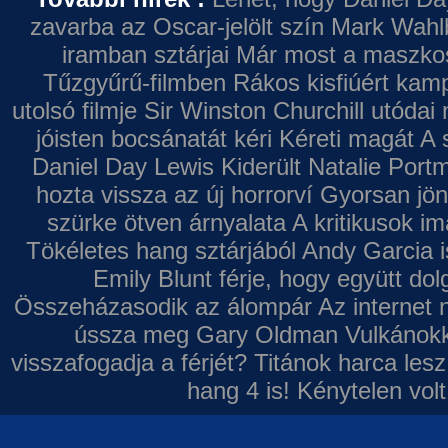
zavarba az Oscar-jelölt szín
Mark Wahl
iramban sztárjai
Már most a maszkos 
Tűzgyűrű-filmben
Rákos kisfiúért kamp
utolsó filmje
Sir Winston Churchill utódai 
jóisten bocsánatát kéri
Kéreti magát A s
Daniel Day Lewis
Kiderült Natalie Port
hozta vissza az új horrorví
Gyorsan jön
szürke ötven árnyalata
A kritikusok im
Tökéletes hang sztárjából
Andy Garcia i
Emily Blunt férje, hogy együtt do
Összeházasodik az álompár
Az internet 
ússza meg Gary Oldman
Vulkánokk
visszafogadja a férjét?
Titánok harca les
hang 4 is!
Kénytelen volt