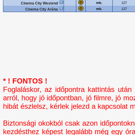
mb.
127
Cinema City Westend
mb.
127
Cinema City Aréna
* ! FONTOS !
Foglaláskor, az időpontra kattintás 
arról, hogy jó időpontban, jó filmre, jó mo
hibát észlelsz, kérlek jelezd a kapcsolat 
Biztonsági okokból csak azon időpontokná
kezdésthez képest legalább még egy óra 