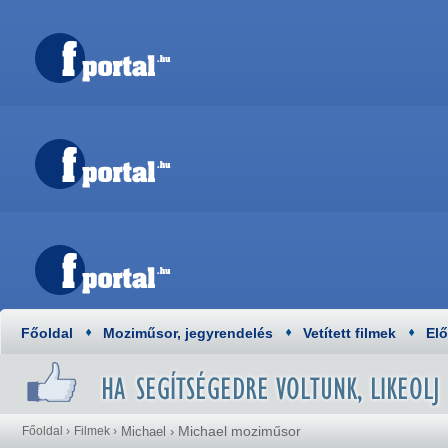
Főoldal
Moziműsor, jegyrendelés
Vetített filmek
El
Michael moziműsor
Főoldal
›
Filmek
›
Michael
›