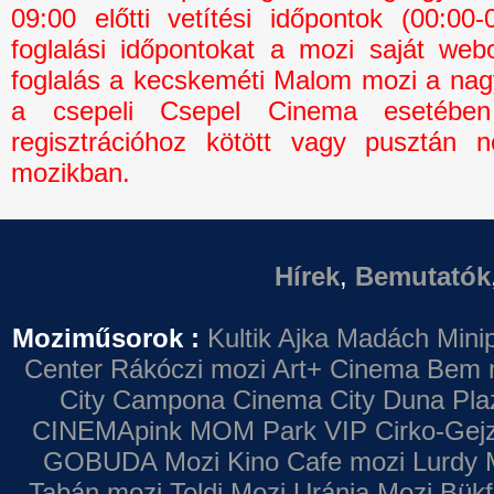
09:00 előtti vetítési időpontok (00:0
foglalási időpontokat a mozi saját webo
foglalás a kecskeméti Malom mozi a na
a csepeli Csepel Cinema esetébe
regisztrációhoz kötött vagy pusztán n
mozikban.
Hírek
,
Bemutatók
Moziműsorok :
Kultik Ajka
Madách Minip
Center
Rákóczi mozi
Art+ Cinema
Bem 
City Campona
Cinema City Duna Pla
CINEMApink MOM Park VIP
Cirko-Gejz
GOBUDA Mozi
Kino Cafe mozi
Lurdy 
Tabán mozi
Toldi Mozi
Uránia Mozi
Bükf