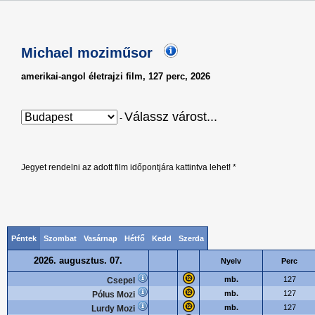
Michael moziműsor
amerikai-angol életrajzi film, 127 perc, 2026
Válassz várost...
-
Jegyet rendelni az adott film időpontjára kattintva lehet! *
Péntek
Szombat
Vasárnap
Hétfő
Kedd
Szerda
2026. augusztus. 07.
Nyelv
Perc
mb.
127
Csepel
mb.
127
Pólus Mozi
mb.
127
Lurdy Mozi