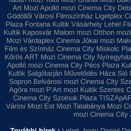
Art Mozi
Apolló mozi
Cinema City Deb
Gödöllői Városi Filmszínház
Ligetplex 
Plaza
Fontana
Kultik Vásárhely
Lehel Fi
Kultik Kaposvár
Malom mozi
Otthon mozi
Mozi
Várdaplex Cinema
Jókai mozi
Makó
Film és Színház
Cinema City Miskolc Pl
Kőrös ART Mozi
Cinema City Nyíregyhá
Apolló mozi
Cinema City Pécs Plaza
Kul
Kultik Salgótarján
Művelődés Háza
Sió 
Sopron
Belvárosi mozi
Cinema City Sz
Agóra mozi
P'Art mozi
Kultik Szentes
C
Cinema City Szolnok Plaza
TISZApAR
Városi Mozi
Est Mozi
Tatabánya Mozi
Ci
mozi
Cinema City 
További hírek :
Lehet, hogy Daniel Da