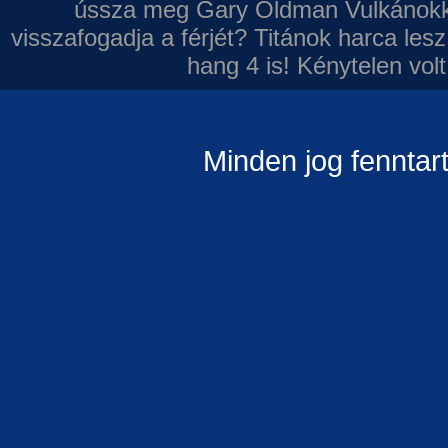
ússza meg Gary Oldman
Vulkánokk
visszafogadja a férjét?
Titánok harca les
hang 4 is!
Kénytelen volt
Minden jog fenntar