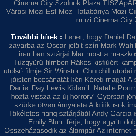
Cinema City Szolnok Plaza
TISZApAR
Városi Mozi
Est Mozi
Tatabánya Mozi
Ci
mozi
Cinema City 
További hírek :
Lehet, hogy Daniel Da
zavarba az Oscar-jelölt szín
Mark Wahl
iramban sztárjai
Már most a maszkos 
Tűzgyűrű-filmben
Rákos kisfiúért kamp
utolsó filmje
Sir Winston Churchill utódai 
jóisten bocsánatát kéri
Kéreti magát A s
Daniel Day Lewis
Kiderült Natalie Port
hozta vissza az új horrorví
Gyorsan jön
szürke ötven árnyalata
A kritikusok im
Tökéletes hang sztárjából
Andy Garcia i
Emily Blunt férje, hogy együtt do
Összeházasodik az álompár
Az internet 