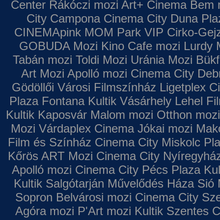
Center
Rákóczi mozi
Art+ Cinema
Bem 
City Campona
Cinema City Duna Pla
CINEMApink MOM Park VIP
Cirko-Gejz
GOBUDA Mozi
Kino Cafe mozi
Lurdy 
Tabán mozi
Toldi Mozi
Uránia Mozi
Bükf
Art Mozi
Apolló mozi
Cinema City Deb
Gödöllői Városi Filmszínház
Ligetplex 
Plaza
Fontana
Kultik Vásárhely
Lehel Fi
Kultik Kaposvár
Malom mozi
Otthon mozi
Mozi
Várdaplex Cinema
Jókai mozi
Makó
Film és Színház
Cinema City Miskolc Pl
Kőrös ART Mozi
Cinema City Nyíregyhá
Apolló mozi
Cinema City Pécs Plaza
Kul
Kultik Salgótarján
Művelődés Háza
Sió 
Sopron
Belvárosi mozi
Cinema City Sz
Agóra mozi
P'Art mozi
Kultik Szentes
C