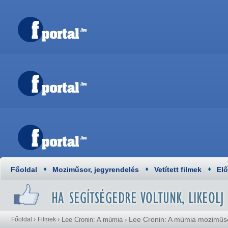
Főoldal
Moziműsor, jegyrendelés
Vetített filmek
El
Lee Cronin: A múmia moziműs
Főoldal
›
Filmek
›
Lee Cronin: A múmia
›