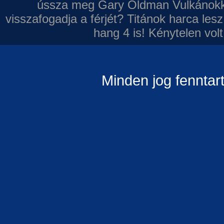
ússza meg Gary Oldman
Vulkánokk
visszafogadja a férjét?
Titánok harca les
hang 4 is!
Kénytelen volt
Minden jog fenntar