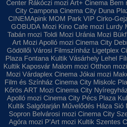
Center
Rákóczi mozi
Art+ Cinema
Bem 
City Campona
Cinema City Duna Pla
CINEMApink MOM Park VIP
Cirko-Gejz
GOBUDA Mozi
Kino Cafe mozi
Lurdy 
Tabán mozi
Toldi Mozi
Uránia Mozi
Bükf
Art Mozi
Apolló mozi
Cinema City Deb
Gödöllői Városi Filmszínház
Ligetplex 
Plaza
Fontana
Kultik Vásárhely
Lehel Fi
Kultik Kaposvár
Malom mozi
Otthon mozi
Mozi
Várdaplex Cinema
Jókai mozi
Makó
Film és Színház
Cinema City Miskolc Pl
Kőrös ART Mozi
Cinema City Nyíregyhá
Apolló mozi
Cinema City Pécs Plaza
Kul
Kultik Salgótarján
Művelődés Háza
Sió 
Sopron
Belvárosi mozi
Cinema City Sz
Agóra mozi
P'Art mozi
Kultik Szentes
C