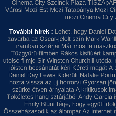
Cinema City Szolnok Plaza
TISZApAR
Városi Mozi
Est Mozi
Tatabánya Mozi
Ci
mozi
Cinema City 
További hírek :
Lehet, hogy Daniel Da
zavarba az Oscar-jelölt szín
Mark Wahl
iramban sztárjai
Már most a maszkos 
Tűzgyűrű-filmben
Rákos kisfiúért kamp
utolsó filmje
Sir Winston Churchill utódai 
jóisten bocsánatát kéri
Kéreti magát A s
Daniel Day Lewis
Kiderült Natalie Port
hozta vissza az új horrorví
Gyorsan jön
szürke ötven árnyalata
A kritikusok im
Tökéletes hang sztárjából
Andy Garcia i
Emily Blunt férje, hogy együtt do
Összeházasodik az álompár
Az internet 