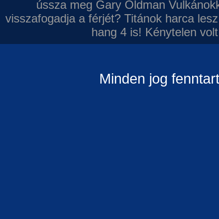
ússza meg Gary Oldman
Vulkánokk
visszafogadja a férjét?
Titánok harca les
hang 4 is!
Kénytelen volt
Minden jog fenntar