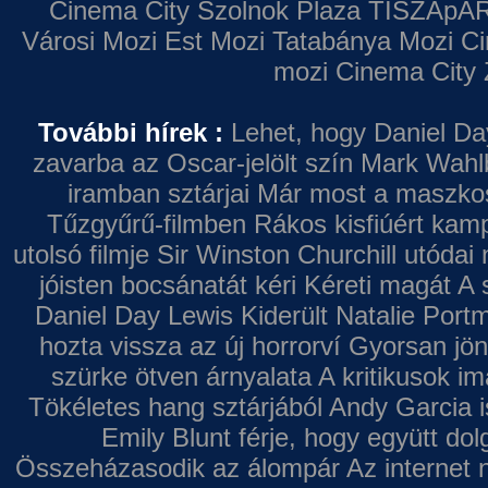
Cinema City Szolnok Plaza
TISZApAR
Városi Mozi
Est Mozi
Tatabánya Mozi
Ci
mozi
Cinema City 
További hírek :
Lehet, hogy Daniel Da
zavarba az Oscar-jelölt szín
Mark Wahl
iramban sztárjai
Már most a maszkos 
Tűzgyűrű-filmben
Rákos kisfiúért kamp
utolsó filmje
Sir Winston Churchill utódai 
jóisten bocsánatát kéri
Kéreti magát A s
Daniel Day Lewis
Kiderült Natalie Port
hozta vissza az új horrorví
Gyorsan jön
szürke ötven árnyalata
A kritikusok im
Tökéletes hang sztárjából
Andy Garcia i
Emily Blunt férje, hogy együtt do
Összeházasodik az álompár
Az internet 