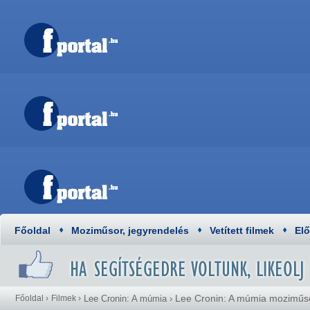
Főoldal
Moziműsor, jegyrendelés
Vetített filmek
El
Lee Cronin: A múmia moziműs
Főoldal
›
Filmek
›
Lee Cronin: A múmia
›