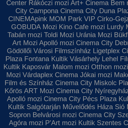
Center
Rákóczi mozi
Art+ Cinema
Bem 
City Campona
Cinema City Duna Pla
CINEMApink MOM Park VIP
Cirko-Gejz
GOBUDA Mozi
Kino Cafe mozi
Lurdy 
Tabán mozi
Toldi Mozi
Uránia Mozi
Bükf
Art Mozi
Apolló mozi
Cinema City Deb
Gödöllői Városi Filmszínház
Ligetplex 
Plaza
Fontana
Kultik Vásárhely
Lehel Fi
Kultik Kaposvár
Malom mozi
Otthon mozi
Mozi
Várdaplex Cinema
Jókai mozi
Makó
Film és Színház
Cinema City Miskolc Pl
Kőrös ART Mozi
Cinema City Nyíregyhá
Apolló mozi
Cinema City Pécs Plaza
Kul
Kultik Salgótarján
Művelődés Háza
Sió 
Sopron
Belvárosi mozi
Cinema City Sz
Agóra mozi
P'Art mozi
Kultik Szentes
C