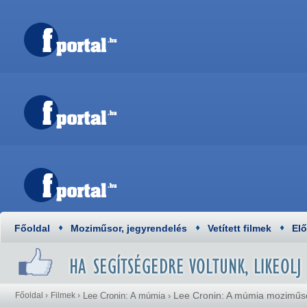
Főoldal
Moziműsor, jegyrendelés
Vetített filmek
El
Lee Cronin: A múmia moziműs
Főoldal
›
Filmek
›
Lee Cronin: A múmia
›