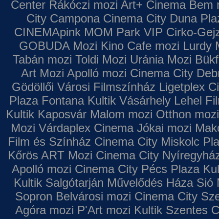
Center
Rákóczi mozi
Art+ Cinema
Bem 
City Campona
Cinema City Duna Pla
CINEMApink MOM Park VIP
Cirko-Gejz
GOBUDA Mozi
Kino Cafe mozi
Lurdy 
Tabán mozi
Toldi Mozi
Uránia Mozi
Bükf
Art Mozi
Apolló mozi
Cinema City Deb
Gödöllői Városi Filmszínház
Ligetplex 
Plaza
Fontana
Kultik Vásárhely
Lehel Fi
Kultik Kaposvár
Malom mozi
Otthon mozi
Mozi
Várdaplex Cinema
Jókai mozi
Makó
Film és Színház
Cinema City Miskolc Pl
Kőrös ART Mozi
Cinema City Nyíregyhá
Apolló mozi
Cinema City Pécs Plaza
Kul
Kultik Salgótarján
Művelődés Háza
Sió 
Sopron
Belvárosi mozi
Cinema City Sz
Agóra mozi
P'Art mozi
Kultik Szentes
C