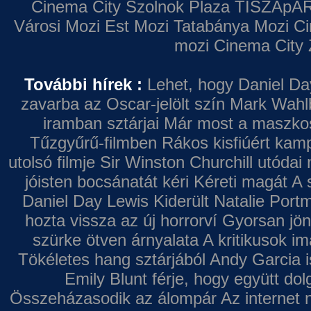
Cinema City Szolnok Plaza
TISZApAR
Városi Mozi
Est Mozi
Tatabánya Mozi
Ci
mozi
Cinema City 
További hírek :
Lehet, hogy Daniel Da
zavarba az Oscar-jelölt szín
Mark Wahl
iramban sztárjai
Már most a maszkos 
Tűzgyűrű-filmben
Rákos kisfiúért kamp
utolsó filmje
Sir Winston Churchill utódai 
jóisten bocsánatát kéri
Kéreti magát A s
Daniel Day Lewis
Kiderült Natalie Port
hozta vissza az új horrorví
Gyorsan jön
szürke ötven árnyalata
A kritikusok im
Tökéletes hang sztárjából
Andy Garcia i
Emily Blunt férje, hogy együtt do
Összeházasodik az álompár
Az internet 