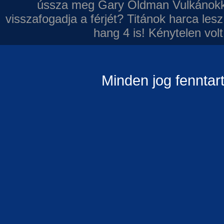
ússza meg Gary Oldman
Vulkánokk
visszafogadja a férjét?
Titánok harca les
hang 4 is!
Kénytelen volt
Minden jog fenntar