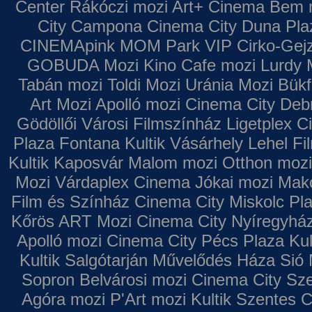
Center
Rákóczi mozi
Art+ Cinema
Bem 
City Campona
Cinema City Duna Pla
CINEMApink MOM Park VIP
Cirko-Gejz
GOBUDA Mozi
Kino Cafe mozi
Lurdy 
Tabán mozi
Toldi Mozi
Uránia Mozi
Bükf
Art Mozi
Apolló mozi
Cinema City Deb
Gödöllői Városi Filmszínház
Ligetplex 
Plaza
Fontana
Kultik Vásárhely
Lehel Fi
Kultik Kaposvár
Malom mozi
Otthon mozi
Mozi
Várdaplex Cinema
Jókai mozi
Makó
Film és Színház
Cinema City Miskolc Pl
Kőrös ART Mozi
Cinema City Nyíregyhá
Apolló mozi
Cinema City Pécs Plaza
Kul
Kultik Salgótarján
Művelődés Háza
Sió 
Sopron
Belvárosi mozi
Cinema City Sz
Agóra mozi
P'Art mozi
Kultik Szentes
C