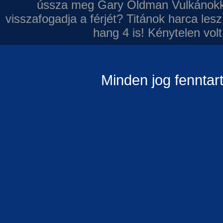
ússza meg Gary Oldman
Vulkánokk
visszafogadja a férjét?
Titánok harca les
hang 4 is!
Kénytelen volt
Minden jog fenntar