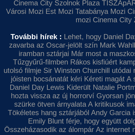
Cinema City Szolnok Plaza
TISZApAR
Városi Mozi
Est Mozi
Tatabánya Mozi
Ci
mozi
Cinema City 
További hírek :
Lehet, hogy Daniel Da
zavarba az Oscar-jelölt szín
Mark Wahl
iramban sztárjai
Már most a maszkos 
Tűzgyűrű-filmben
Rákos kisfiúért kamp
utolsó filmje
Sir Winston Churchill utódai 
jóisten bocsánatát kéri
Kéreti magát A s
Daniel Day Lewis
Kiderült Natalie Port
hozta vissza az új horrorví
Gyorsan jön
szürke ötven árnyalata
A kritikusok im
Tökéletes hang sztárjából
Andy Garcia i
Emily Blunt férje, hogy együtt do
Összeházasodik az álompár
Az internet 