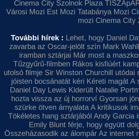
Cinema City Szolnok Plaza
TISZApAR
Városi Mozi
Est Mozi
Tatabánya Mozi
Ci
mozi
Cinema City 
További hírek :
Lehet, hogy Daniel Da
zavarba az Oscar-jelölt szín
Mark Wahl
iramban sztárjai
Már most a maszkos 
Tűzgyűrű-filmben
Rákos kisfiúért kamp
utolsó filmje
Sir Winston Churchill utódai 
jóisten bocsánatát kéri
Kéreti magát A s
Daniel Day Lewis
Kiderült Natalie Port
hozta vissza az új horrorví
Gyorsan jön
szürke ötven árnyalata
A kritikusok im
Tökéletes hang sztárjából
Andy Garcia i
Emily Blunt férje, hogy együtt do
Összeházasodik az álompár
Az internet 