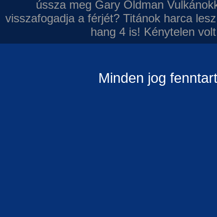
ússza meg Gary Oldman
Vulkánokk
visszafogadja a férjét?
Titánok harca les
hang 4 is!
Kénytelen volt
Minden jog fenntar