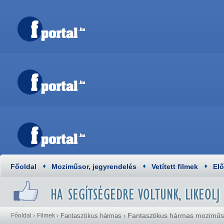
Főoldal
Moziműsor, jegyrendelés
Vetített filmek
El
Fantasztikus hármas moziműs
Főoldal
›
Filmek
›
Fantasztikus hármas
›