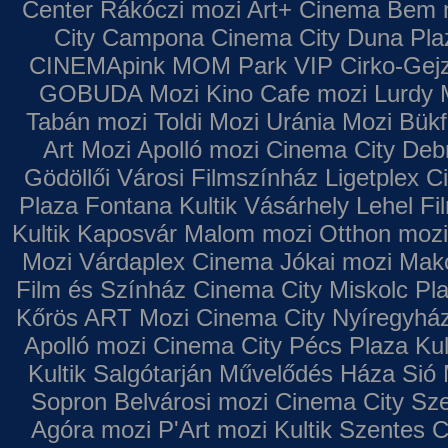
Center
Rákóczi mozi
Art+ Cinema
Bem 
City Campona
Cinema City Duna Pla
CINEMApink MOM Park VIP
Cirko-Gejz
GOBUDA Mozi
Kino Cafe mozi
Lurdy 
Tabán mozi
Toldi Mozi
Uránia Mozi
Bükf
Art Mozi
Apolló mozi
Cinema City Deb
Gödöllői Városi Filmszínház
Ligetplex 
Plaza
Fontana
Kultik Vásárhely
Lehel Fi
Kultik Kaposvár
Malom mozi
Otthon mozi
Mozi
Várdaplex Cinema
Jókai mozi
Makó
Film és Színház
Cinema City Miskolc Pl
Kőrös ART Mozi
Cinema City Nyíregyhá
Apolló mozi
Cinema City Pécs Plaza
Kul
Kultik Salgótarján
Művelődés Háza
Sió 
Sopron
Belvárosi mozi
Cinema City Sz
Agóra mozi
P'Art mozi
Kultik Szentes
C