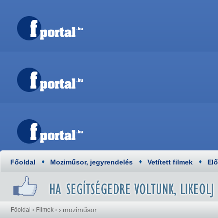
Főoldal
Moziműsor, jegyrendelés
Vetített filmek
El
moziműsor
Főoldal
›
Filmek
›
›