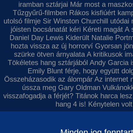
iramban sztárjai
Már most a maszkos 
Tűzgyűrű-filmben
Rákos kisfiúért kamp
utolsó filmje
Sir Winston Churchill utódai 
jóisten bocsánatát kéri
Kéreti magát A s
Daniel Day Lewis
Kiderült Natalie Port
hozta vissza az új horrorví
Gyorsan jön
szürke ötven árnyalata
A kritikusok im
Tökéletes hang sztárjából
Andy Garcia i
Emily Blunt férje, hogy együtt do
Összeházasodik az álompár
Az internet 
ússza meg Gary Oldman
Vulkánokk
visszafogadja a férjét?
Titánok harca les
hang 4 is!
Kénytelen volt
Minden jog fenntar