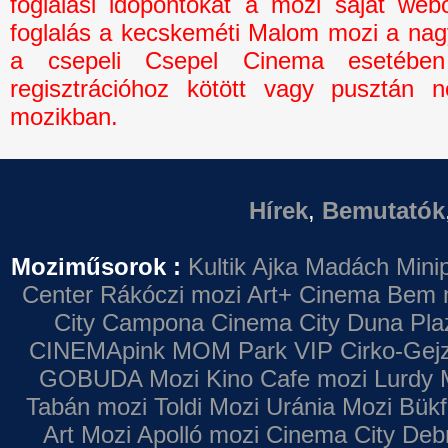
foglalási időpontokat a mozi saját webo
foglalás a kecskeméti Malom mozi a na
a csepeli Csepel Cinema esetébe
regisztrációhoz kötött vagy pusztán n
mozikban.
Hírek
,
Bemutatók
Moziműsorok :
Kultik Ajka
Madách Minip
Center
Rákóczi mozi
Art+ Cinema
Bem 
City Campona
Cinema City Duna Pla
CINEMApink MOM Park VIP
Cirko-Gejz
GOBUDA Mozi
Kino Cafe mozi
Lurdy 
Tabán mozi
Toldi Mozi
Uránia Mozi
Bükf
Art Mozi
Apolló mozi
Cinema City Deb