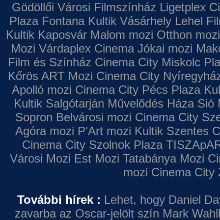
Gödöllői Városi Filmszínház
Ligetplex 
Plaza
Fontana
Kultik Vásárhely
Lehel Fi
Kultik Kaposvár
Malom mozi
Otthon mozi
Mozi
Várdaplex Cinema
Jókai mozi
Makó
Film és Színház
Cinema City Miskolc Pl
Kőrös ART Mozi
Cinema City Nyíregyhá
Apolló mozi
Cinema City Pécs Plaza
Kul
Kultik Salgótarján
Művelődés Háza
Sió 
Sopron
Belvárosi mozi
Cinema City Sz
Agóra mozi
P'Art mozi
Kultik Szentes
C
Cinema City Szolnok Plaza
TISZApAR
Városi Mozi
Est Mozi
Tatabánya Mozi
Ci
mozi
Cinema City 
További hírek :
Lehet, hogy Daniel Da
zavarba az Oscar-jelölt szín
Mark Wahl