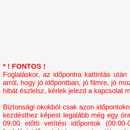
* ! FONTOS !
Foglaláskor, az időpontra kattintás 
arról, hogy jó időpontban, jó filmre, jó mo
hibát észlelsz, kérlek jelezd a kapcsolat 
Biztonsági okokból csak azon időpontokná
kezdésthez képest legalább még egy óra 
09:00 előtti vetítési időpontok (00:0