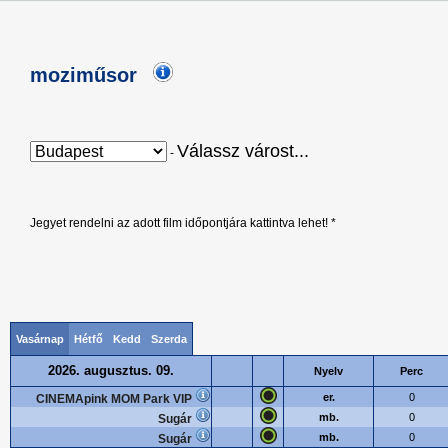
moziműsor
Válassz várost...
-
Jegyet rendelni az adott film időpontjára kattintva lehet! *
Vasárnap
Hétfő
Kedd
Szerda
2026. augusztus. 09.
Nyelv
Perc
er.
0
CINEMApink MOM Park VIP
mb.
0
Sugár
mb.
0
Sugár