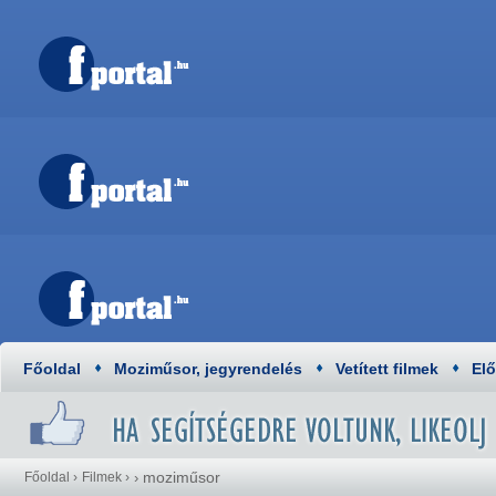
Főoldal
Moziműsor, jegyrendelés
Vetített filmek
El
moziműsor
Főoldal
›
Filmek
›
›