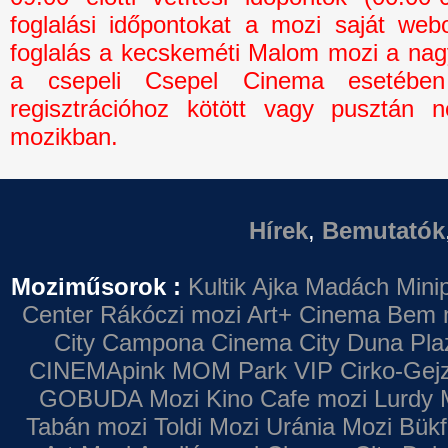
foglalási időpontokat a mozi saját webo
foglalás a kecskeméti Malom mozi a na
a csepeli Csepel Cinema esetébe
regisztrációhoz kötött vagy pusztán n
mozikban.
Hírek
,
Bemutatók
Moziműsorok :
Kultik Ajka
Madách Minip
Center
Rákóczi mozi
Art+ Cinema
Bem 
City Campona
Cinema City Duna Pla
CINEMApink MOM Park VIP
Cirko-Gejz
GOBUDA Mozi
Kino Cafe mozi
Lurdy 
Tabán mozi
Toldi Mozi
Uránia Mozi
Bükf