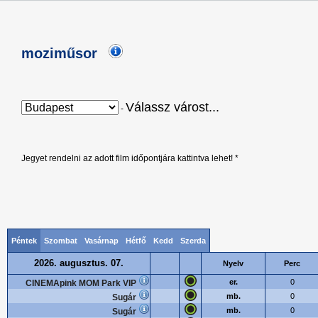
moziműsor
Válassz várost...
-
Jegyet rendelni az adott film időpontjára kattintva lehet! *
Péntek
Szombat
Vasárnap
Hétfő
Kedd
Szerda
2026. augusztus. 07.
Nyelv
Perc
er.
0
CINEMApink MOM Park VIP
mb.
0
Sugár
mb.
0
Sugár