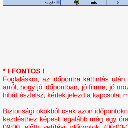
mb.
0
Sugár
* ! FONTOS !
Foglaláskor, az időpontra kattintás 
arról, hogy jó időpontban, jó filmre, jó mo
hibát észlelsz, kérlek jelezd a kapcsolat 
Biztonsági okokból csak azon időpontokná
kezdésthez képest legalább még egy óra 
09:00 előtti vetítési időpontok (00:0