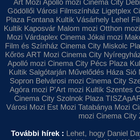
Art Mozi
Apolló mozi
Cinema City Deb
Gödöllői Városi Filmszínház
Ligetplex 
Plaza
Fontana
Kultik Vásárhely
Lehel Fi
Kultik Kaposvár
Malom mozi
Otthon mozi
Mozi
Várdaplex Cinema
Jókai mozi
Makó
Film és Színház
Cinema City Miskolc Pl
Kőrös ART Mozi
Cinema City Nyíregyhá
Apolló mozi
Cinema City Pécs Plaza
Kul
Kultik Salgótarján
Művelődés Háza
Sió 
Sopron
Belvárosi mozi
Cinema City Sz
Agóra mozi
P'Art mozi
Kultik Szentes
C
Cinema City Szolnok Plaza
TISZApAR
Városi Mozi
Est Mozi
Tatabánya Mozi
Ci
mozi
Cinema City 
További hírek :
Lehet, hogy Daniel Da