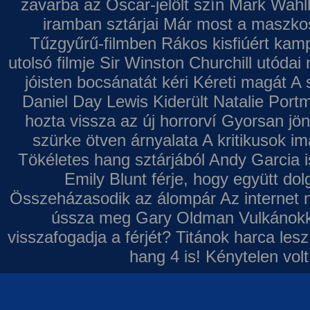
zavarba az Oscar-jelölt szín
Mark Wahl
iramban sztárjai
Már most a maszkos 
Tűzgyűrű-filmben
Rákos kisfiúért kamp
utolsó filmje
Sir Winston Churchill utódai 
jóisten bocsánatát kéri
Kéreti magát A s
Daniel Day Lewis
Kiderült Natalie Port
hozta vissza az új horrorví
Gyorsan jön
szürke ötven árnyalata
A kritikusok im
Tökéletes hang sztárjából
Andy Garcia i
Emily Blunt férje, hogy együtt do
Összeházasodik az álompár
Az internet 
ússza meg Gary Oldman
Vulkánokk
visszafogadja a férjét?
Titánok harca les
hang 4 is!
Kénytelen volt