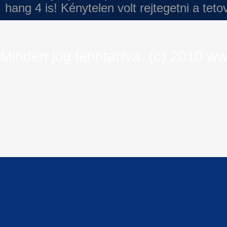
hang 4 is!
Kénytelen volt rejtegetni a tet
Minden jog fenntartva. (c) 2010 ww