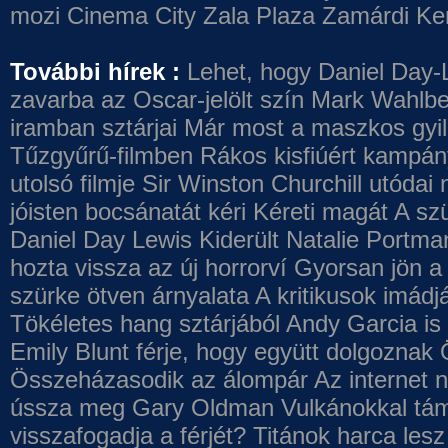
mozi
Cinema City Zala Plaza
Zamárdi Ke
További hírek :
Lehet, hogy Daniel Day-
zavarba az Oscar-jelölt szín
Mark Wahlbe
iramban sztárjai
Már most a maszkos gyilk
Tűzgyűrű-filmben
Rákos kisfiúért kampány
utolsó filmje
Sir Winston Churchill utódai 
jóisten bocsánatát kéri
Kéreti magát A szü
Daniel Day Lewis
Kiderült Natalie Portma
hozta vissza az új horrorví
Gyorsan jön a 
szürke ötven árnyalata
A kritikusok imádj
Tökéletes hang sztárjából
Andy Garcia is
Emily Blunt férje, hogy együtt dolgoznak
Összeházasodik az álompár
Az internet 
ússza meg Gary Oldman
Vulkánokkal tám
visszafogadja a férjét?
Titánok harca les