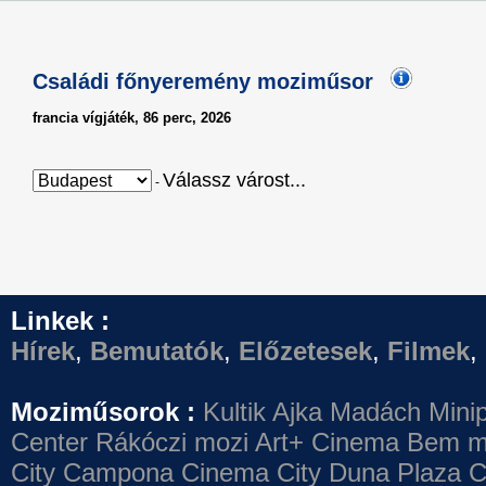
Családi főnyeremény moziműsor
francia vígjáték, 86 perc, 2026
Válassz várost...
-
Linkek :
Hírek
,
Bemutatók
,
Előzetesek
,
Filmek
,
Moziműsorok :
Kultik Ajka
Madách Minip
Center
Rákóczi mozi
Art+ Cinema
Bem m
City Campona
Cinema City Duna Plaza
C