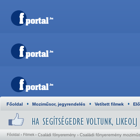
Főoldal
Moziműsor, jegyrendelés
Vetített filmek
El
Családi főnyeremény mozimű
Főoldal
›
Filmek
›
Családi főnyeremény
›