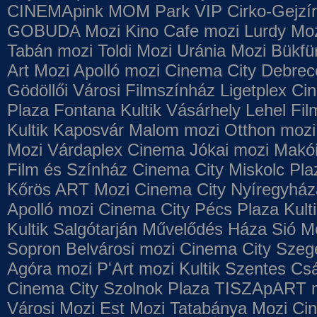
CINEMApink MOM Park VIP
Cirko-Gejzír
GOBUDA Mozi
Kino Cafe mozi
Lurdy Mo
Tabán mozi
Toldi Mozi
Uránia Mozi
Bükfü
Art Mozi
Apolló mozi
Cinema City Debrec
Gödöllői Városi Filmszínház
Ligetplex Ci
Plaza
Fontana
Kultik Vásárhely
Lehel Fi
Kultik Kaposvár
Malom mozi
Otthon mozi
Mozi
Várdaplex Cinema
Jókai mozi
Makói
Film és Színház
Cinema City Miskolc Pla
Kőrös ART Mozi
Cinema City Nyíregyház
Apolló mozi
Cinema City Pécs Plaza
Kult
Kultik Salgótarján
Művelődés Háza
Sió M
Sopron
Belvárosi mozi
Cinema City Szeg
Agóra mozi
P'Art mozi
Kultik Szentes
Csá
Cinema City Szolnok Plaza
TISZApART 
Városi Mozi
Est Mozi
Tatabánya Mozi
Cin