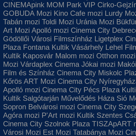
CINEMApink MOM Park VIP
Cirko-Gejzír
GOBUDA Mozi
Kino Cafe mozi
Lurdy Mo
Tabán mozi
Toldi Mozi
Uránia Mozi
Bükfü
Art Mozi
Apolló mozi
Cinema City Debrec
Gödöllői Városi Filmszínház
Ligetplex Ci
Plaza
Fontana
Kultik Vásárhely
Lehel Fi
Kultik Kaposvár
Malom mozi
Otthon mozi
Mozi
Várdaplex Cinema
Jókai mozi
Makói
Film és Színház
Cinema City Miskolc Pla
Kőrös ART Mozi
Cinema City Nyíregyház
Apolló mozi
Cinema City Pécs Plaza
Kult
Kultik Salgótarján
Művelődés Háza
Sió M
Sopron
Belvárosi mozi
Cinema City Szeg
Agóra mozi
P'Art mozi
Kultik Szentes
Csá
Cinema City Szolnok Plaza
TISZApART 
Városi Mozi
Est Mozi
Tatabánya Mozi
Cin