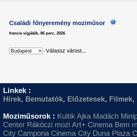
Családi főnyeremény moziműsor
francia vígjáték, 86 perc, 2026
Válassz várost...
-
Linkek :
Hírek
,
Bemutatók
,
Előzetesek
,
Filmek
,
Moziműsorok :
Kultik Ajka
Madách Minip
Center
Rákóczi mozi
Art+ Cinema
Bem m
City Campona
Cinema City Duna Plaza
C