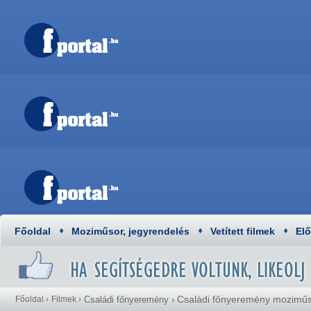
Főoldal
Moziműsor, jegyrendelés
Vetített filmek
El
Családi főnyeremény mozimű
Főoldal
›
Filmek
›
Családi főnyeremény
›