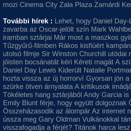
mozi
Cinema City Zala Plaza
Zamárdi Ke
További hírek :
Lehet, hogy Daniel Day-
zavarba az Oscar-jelölt szín
Mark Wahlbe
iramban sztárjai
Már most a maszkos gyilk
Tűzgyűrű-filmben
Rákos kisfiúért kampány
utolsó filmje
Sir Winston Churchill utódai 
jóisten bocsánatát kéri
Kéreti magát A szü
Daniel Day Lewis
Kiderült Natalie Portma
hozta vissza az új horrorví
Gyorsan jön a 
szürke ötven árnyalata
A kritikusok imádj
Tökéletes hang sztárjából
Andy Garcia is
Emily Blunt férje, hogy együtt dolgoznak
Összeházasodik az álompár
Az internet 
ússza meg Gary Oldman
Vulkánokkal tám
visszafogadja a férjét?
Titánok harca les