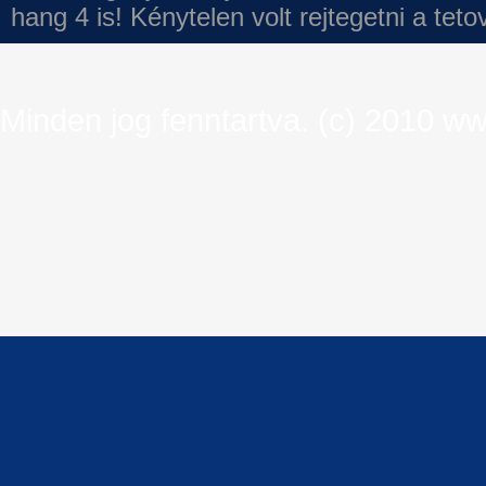
hang 4 is!
Kénytelen volt rejtegetni a tet
Minden jog fenntartva. (c) 2010 ww