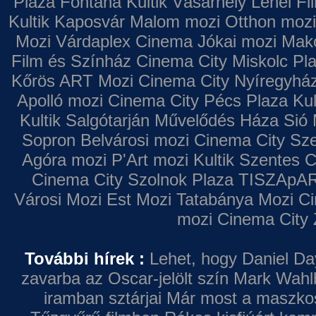
Plaza
Fontana
Kultik Vásárhely
Lehel Fi
Kultik Kaposvár
Malom mozi
Otthon mozi
Mozi
Várdaplex Cinema
Jókai mozi
Makó
Film és Színház
Cinema City Miskolc Pl
Kőrös ART Mozi
Cinema City Nyíregyhá
Apolló mozi
Cinema City Pécs Plaza
Kul
Kultik Salgótarján
Művelődés Háza
Sió 
Sopron
Belvárosi mozi
Cinema City Sz
Agóra mozi
P'Art mozi
Kultik Szentes
C
Cinema City Szolnok Plaza
TISZApAR
Városi Mozi
Est Mozi
Tatabánya Mozi
Ci
mozi
Cinema City 
További hírek :
Lehet, hogy Daniel Da
zavarba az Oscar-jelölt szín
Mark Wahl
iramban sztárjai
Már most a maszkos 