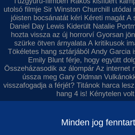
Tűzgyűrű-filmben
Rákos kisfiúért kamp
utolsó filmje
Sir Winston Churchill utódai 
jóisten bocsánatát kéri
Kéreti magát A s
Daniel Day Lewis
Kiderült Natalie Port
hozta vissza az új horrorví
Gyorsan jön
szürke ötven árnyalata
A kritikusok im
Tökéletes hang sztárjából
Andy Garcia i
Emily Blunt férje, hogy együtt do
Összeházasodik az álompár
Az internet 
ússza meg Gary Oldman
Vulkánokk
visszafogadja a férjét?
Titánok harca les
hang 4 is!
Kénytelen volt
Minden jog fenntar