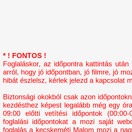
* ! FONTOS !
Foglaláskor, az időpontra kattintás 
arról, hogy jó időpontban, jó filmre, jó mo
hibát észlelsz, kérlek jelezd a kapcsolat 
Biztonsági okokból csak azon időpontokná
kezdésthez képest legalább még egy óra 
09:00 előtti vetítési időpontok (00:0
foglalási időpontokat a mozi saját webo
foglalás a kecskeméti Malom mozi a na