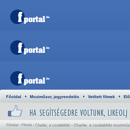
Főoldal
Moziműsor, jegyrendelés
Vetített filmek
El
Charlie, a csodablöki moziműs
Főoldal
›
Filmek
›
Charlie, a csodablöki
›