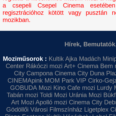
a csepeli Csepel Cinema esetébe
regisztrációhoz kötött vagy pusztán n
mozikban.
Hírek
,
Bemutatók
Moziműsorok :
Kultik Ajka
Madách Minip
Center
Rákóczi mozi
Art+ Cinema
Bem 
City Campona
Cinema City Duna Pla
CINEMApink MOM Park VIP
Cirko-Gejz
GOBUDA Mozi
Kino Cafe mozi
Lurdy 
Tabán mozi
Toldi Mozi
Uránia Mozi
Bükf
Art Mozi
Apolló mozi
Cinema City Deb
Gödöllői Városi Filmszínház
Ligetplex 