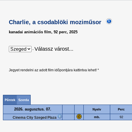
Charlie, a csodablöki moziműsor
kanadai animációs film, 92 perc, 2025
Válassz várost...
-
Jegyet rendelni az adott film időpontjára kattintva lehet! *
Péntek
Szerda
2026. augusztus. 07.
Nyelv
Perc
mb.
92
Cinema City Szeged Plaza