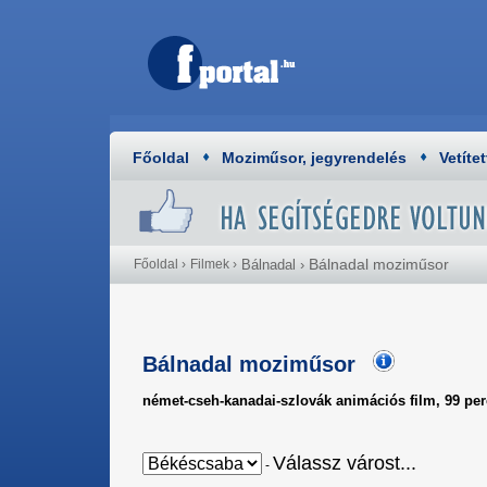
Főoldal
Moziműsor, jegyrendelés
Vetítet
Bálnadal moziműsor
Főoldal
›
Filmek
›
Bálnadal
›
Bálnadal moziműsor
német-cseh-kanadai-szlovák animációs film, 99 per
Válassz várost...
-