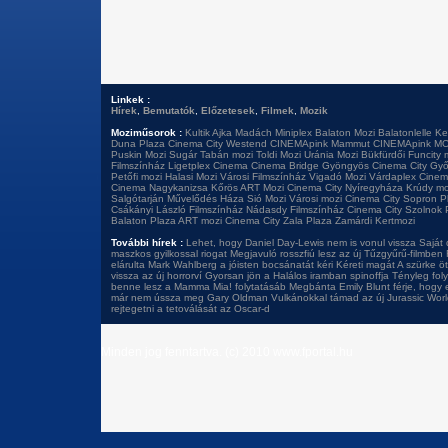
Linkek :
Hírek
,
Bemutatók
,
Előzetesek
,
Filmek
,
Mozik
Moziműsorok :
Kultik Ajka
Madách Miniplex
Balaton Mozi
Balatonlelle Ke
Duna Plaza
Cinema City Westend
CINEMApink Mammut
CINEMApink MO
Puskin Mozi
Sugár
Tabán mozi
Toldi Mozi
Uránia Mozi
Bükfürdői Funcity 
Filmszínház
Ligetplex Cinema
Cinema Bridge Gyöngyös
Cinema City Győ
Petőfi mozi
Halasi Mozi
Városi Filmszínház
Vigadó Mozi
Várdaplex Cine
Cinema Nagykanizsa
Kőrös ART Mozi
Cinema City Nyíregyháza
Krúdy mo
Salgótarján
Művelődés Háza
Sió Mozi
Városi mozi
Cinema City Sopron P
Csákányi László Filmszínház
Nádasdy Filmszínház
Cinema City Szolnok 
Balaton Plaza
ART mozi
Cinema City Zala Plaza
Zamárdi Kertmozi
További hírek :
Lehet, hogy Daniel Day-Lewis nem is vonul vissza
Saját 
maszkos gyilkossal riogat
Megjavuló rosszfiú lesz az új Tűzgyűrű-filmben
elárulta
Mark Wahlberg a jóisten bocsánatát kéri
Kéreti magát A szürke öt
vissza az új horrorví
Gyorsan jön a Halálos iramban spinoffja
Tényleg foly
benne lesz a Mamma Mia! folytatásáb
Megbánta Emily Blunt férje, hogy 
már nem ússza meg Gary Oldman
Vulkánokkal támad az új Jurassic Wor
rejtegetni a tetoválását az Oscar-d
Minden jog fenntartva. (c) 2010 www.fportal.hu