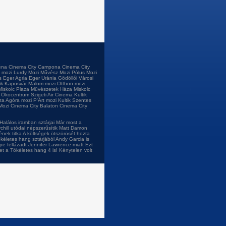
éna
Cinema City Campona
Cinema City
 mozi
Lurdy Mozi
Művész Mozi
Pólus Mozi
s
Eger Agria
Eger Uránia
Gödöllői Városi
tik Kaposvár
Malom mozi
Otthon mozi
Miskolc Plaza
Művészetek Háza Miskolc
i Ökocentrum
Szigeti Air Cinema
Kultik
za
Agóra mozi
P'Art mozi
Kultik Szentes
Mozi
Cinema City Balaton
Cinema City
Halálos iramban sztárjai
Már most a
chill utódai népszerűsítik
Matt Damon
ének titka
A költségek ötszörösét hozta
kéletes hang sztárjából
Andy Garcia is
pe fellázadt Jennifer Lawrence miatt
Ezt
et a Tökéletes hang 4 is!
Kénytelen volt