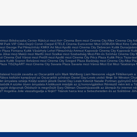
rtmozi
Békéscsaba Center
Rákóczi mozi
Art+ Cinema
Bem mozi
Cinema City Allee
Cinema City Ar
M Park VIP
Cirko-Gejzír
Corvin
Csepel
ETELE Cinema
Eurocenter Mozi
GOBUDA Mozi
Kino Cafe
mozi
George Pal Filmszínház
KMKK Art Mozi
Apolló mozi
Cinema City Debrecen
Kultik Dunaújváro
r Plaza
Fontana
Kultik Vásárhely
Lehel Filmszínház
Artmozi Kaposvár
Cinema City Kaposvár
Kul
ma
Jókai mozi
Makói mozi
Martfű mozi
Szalkai mozi
Szabadság Mozi-Film és Színház
Cinema City 
zi
Cinema Ózd
Városi mozi
Petőfi mozi
Apolló mozi
Cinema City Pécs Plaza
Kultik Pécs
Tisza-tav
laza
Kultik Sopron
Belvárosi mozi
Cinema City Szeged Plaza
Barátság mozi
Cinema City Alba Pla
Plaza
TISZApART mozi
Cinema City Savaria Plaza
Savaria mozi
Városi Mozi
Est Mozi
Tatabánya 
dalaival hozzák zavarba az Oscar-jelölt szín
Mark Wahlberg Liam Neesonre vágyik
Féltékenyek a 
Rákos kisfiúért kampányol az Oscar-jelölt színészn
Daniel Day-Lewis utolsó filmje
Sir Winston Chur
let árnyalata sztárja
Királyi szabót játszik Daniel Day Lewis
Kiderült Natalie Portman gyönyörű bőr
tatódik A szürke ötven árnyalata
A kritikusok imádják az új horrorvígjátékot
Rémisztő mém lett a Tö
együtt dolgoznak
Ötödször is megnősült Gary Oldman
Összeházasodik az álompár
Az internet né
ld?
Angelina Jolie visszafogadja a férjét?
Titánok harca lesz a Sebezhetetlen és az Széttörve
Jöh