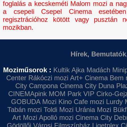
foglalás a kecskeméti Malom mozi a na
a csepeli Csepel Cinema esetébe
regisztrációhoz kötött vagy pusztán n
mozikban.
Hírek
,
Bemutatók
Moziműsorok :
Kultik Ajka
Madách Minip
Center
Rákóczi mozi
Art+ Cinema
Bem 
City Campona
Cinema City Duna Pla
CINEMApink MOM Park VIP
Cirko-Gejz
GOBUDA Mozi
Kino Cafe mozi
Lurdy 
Tabán mozi
Toldi Mozi
Uránia Mozi
Bükf
Art Mozi
Apolló mozi
Cinema City Deb
Gödöllői Városi Filmszínház
Ligetplex 