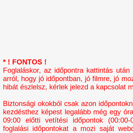
* ! FONTOS !
Foglaláskor, az időpontra kattintás 
arról, hogy jó időpontban, jó filmre, jó mo
hibát észlelsz, kérlek jelezd a kapcsolat 
Biztonsági okokból csak azon időpontokná
kezdésthez képest legalább még egy óra 
09:00 előtti vetítési időpontok (00:0
foglalási időpontokat a mozi saját webo