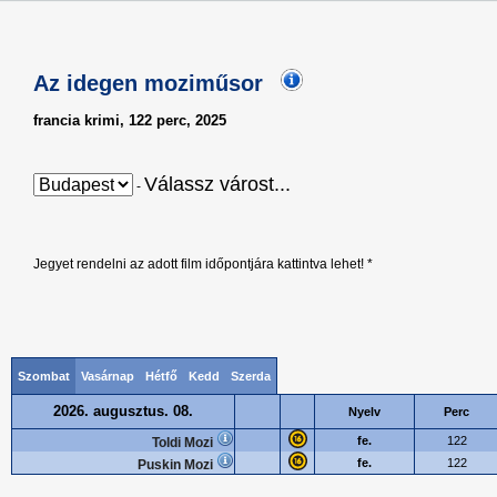
Az idegen moziműsor
francia krimi, 122 perc, 2025
Válassz várost...
-
Jegyet rendelni az adott film időpontjára kattintva lehet! *
Szombat
Vasárnap
Hétfő
Kedd
Szerda
2026. augusztus. 08.
Nyelv
Perc
fe.
122
Toldi Mozi
fe.
122
Puskin Mozi