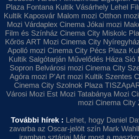
Plaza
Fontana
Kultik Vásárhely
Lehel Fi
Kultik Kaposvár
Malom mozi
Otthon mozi
Mozi
Várdaplex Cinema
Jókai mozi
Makó
Film és Színház
Cinema City Miskolc Pl
Kőrös ART Mozi
Cinema City Nyíregyhá
Apolló mozi
Cinema City Pécs Plaza
Kul
Kultik Salgótarján
Művelődés Háza
Sió 
Sopron
Belvárosi mozi
Cinema City Sz
Agóra mozi
P'Art mozi
Kultik Szentes
C
Cinema City Szolnok Plaza
TISZApAR
Városi Mozi
Est Mozi
Tatabánya Mozi
Ci
mozi
Cinema City 
További hírek :
Lehet, hogy Daniel Da
zavarba az Oscar-jelölt szín
Mark Wahl
iramban sztárjai
Már most a maszkos 