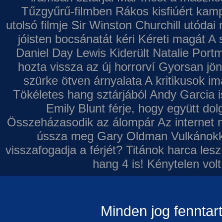
Tűzgyűrű-filmben
Rákos kisfiúért kamp
utolsó filmje
Sir Winston Churchill utódai 
jóisten bocsánatát kéri
Kéreti magát A s
Daniel Day Lewis
Kiderült Natalie Port
hozta vissza az új horrorví
Gyorsan jön
szürke ötven árnyalata
A kritikusok im
Tökéletes hang sztárjából
Andy Garcia i
Emily Blunt férje, hogy együtt do
Összeházasodik az álompár
Az internet 
ússza meg Gary Oldman
Vulkánokk
visszafogadja a férjét?
Titánok harca les
hang 4 is!
Kénytelen volt
Minden jog fenntar