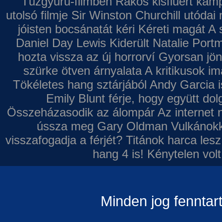
Tűzgyűrű-filmben
Rákos kisfiúért kamp
utolsó filmje
Sir Winston Churchill utódai 
jóisten bocsánatát kéri
Kéreti magát A s
Daniel Day Lewis
Kiderült Natalie Port
hozta vissza az új horrorví
Gyorsan jön
szürke ötven árnyalata
A kritikusok im
Tökéletes hang sztárjából
Andy Garcia i
Emily Blunt férje, hogy együtt do
Összeházasodik az álompár
Az internet 
ússza meg Gary Oldman
Vulkánokk
visszafogadja a férjét?
Titánok harca les
hang 4 is!
Kénytelen volt
Minden jog fenntar