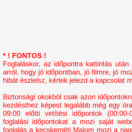
* ! FONTOS !
Foglaláskor, az időpontra kattintás 
arról, hogy jó időpontban, jó filmre, jó mo
hibát észlelsz, kérlek jelezd a kapcsolat 
Biztonsági okokból csak azon időpontokná
kezdésthez képest legalább még egy óra 
09:00 előtti vetítési időpontok (00:0
foglalási időpontokat a mozi saját webo
foglalás a kecskeméti Malom mozi a na