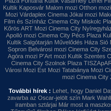
Plaza
Fontana
Kultik Vásárhely
Lehel Fi
Kultik Kaposvár
Malom mozi
Otthon mozi
Mozi
Várdaplex Cinema
Jókai mozi
Makó
Film és Színház
Cinema City Miskolc Pl
Kőrös ART Mozi
Cinema City Nyíregyhá
Apolló mozi
Cinema City Pécs Plaza
Kul
Kultik Salgótarján
Művelődés Háza
Sió 
Sopron
Belvárosi mozi
Cinema City Sz
Agóra mozi
P'Art mozi
Kultik Szentes
C
Cinema City Szolnok Plaza
TISZApAR
Városi Mozi
Est Mozi
Tatabánya Mozi
Ci
mozi
Cinema City 
További hírek :
Lehet, hogy Daniel Da
zavarba az Oscar-jelölt szín
Mark Wahl
iramban sztárjai
Már most a maszkos 