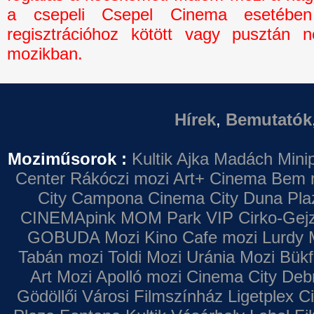
a csepeli Csepel Cinema esetébe
regisztrációhoz kötött vagy pusztán n
mozikban.
Hírek
,
Bemutatók
Moziműsorok :
Kultik Ajka
Madách Minip
Center
Rákóczi mozi
Art+ Cinema
Bem 
City Campona
Cinema City Duna Pla
CINEMApink MOM Park VIP
Cirko-Gejz
GOBUDA Mozi
Kino Cafe mozi
Lurdy 
Tabán mozi
Toldi Mozi
Uránia Mozi
Bükf
Art Mozi
Apolló mozi
Cinema City Deb
Gödöllői Városi Filmszínház
Ligetplex 