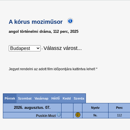
A kórus moziműsor
angol történelmi dráma, 112 perc, 2025
Válassz várost...
-
Jegyet rendelni az adott film időpontjára kattintva lehet! *
Péntek
Szombat
Vasárnap
Hétfő
Kedd
Szerda
2026. augusztus. 07.
Nyelv
Perc
fe.
112
Puskin Mozi