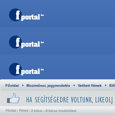
Főoldal
Moziműsor, jegyrendelés
Vetített filmek
El
A kórus moziműsor
Főoldal
›
Filmek
›
A kórus
›