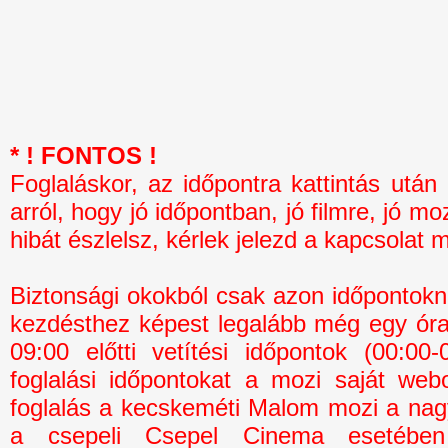
* ! FONTOS !
Foglaláskor, az időpontra kattintás 
arról, hogy jó időpontban, jó filmre, jó mo
hibát észlelsz, kérlek jelezd a kapcsolat 
Biztonsági okokból csak azon időpontokná
kezdésthez képest legalább még egy óra 
09:00 előtti vetítési időpontok (00:0
foglalási időpontokat a mozi saját webo
foglalás a kecskeméti Malom mozi a na
a csepeli Csepel Cinema esetébe