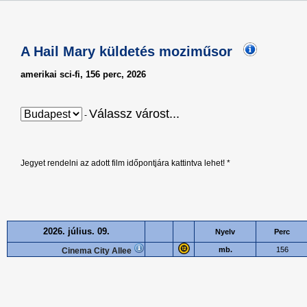
A Hail Mary küldetés moziműsor
amerikai sci-fi, 156 perc, 2026
Válassz várost...
-
Jegyet rendelni az adott film időpontjára kattintva lehet! *
2026. július. 09.
Nyelv
Perc
mb.
156
Cinema City Allee