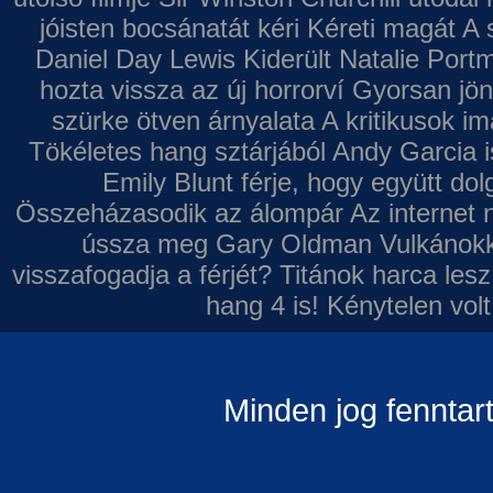
jóisten bocsánatát kéri
Kéreti magát A s
Daniel Day Lewis
Kiderült Natalie Port
hozta vissza az új horrorví
Gyorsan jön
szürke ötven árnyalata
A kritikusok im
Tökéletes hang sztárjából
Andy Garcia i
Emily Blunt férje, hogy együtt do
Összeházasodik az álompár
Az internet 
ússza meg Gary Oldman
Vulkánokk
visszafogadja a férjét?
Titánok harca les
hang 4 is!
Kénytelen volt
Minden jog fenntar