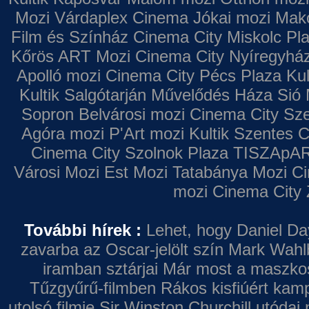
Mozi
Várdaplex Cinema
Jókai mozi
Makó
Film és Színház
Cinema City Miskolc Pl
Kőrös ART Mozi
Cinema City Nyíregyhá
Apolló mozi
Cinema City Pécs Plaza
Kul
Kultik Salgótarján
Művelődés Háza
Sió 
Sopron
Belvárosi mozi
Cinema City Sz
Agóra mozi
P'Art mozi
Kultik Szentes
C
Cinema City Szolnok Plaza
TISZApAR
Városi Mozi
Est Mozi
Tatabánya Mozi
Ci
mozi
Cinema City 
További hírek :
Lehet, hogy Daniel Da
zavarba az Oscar-jelölt szín
Mark Wahl
iramban sztárjai
Már most a maszkos 
Tűzgyűrű-filmben
Rákos kisfiúért kamp
utolsó filmje
Sir Winston Churchill utódai 