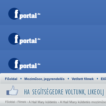
Főoldal
Moziműsor, jegyrendelés
Vetített filmek
El
A Hail Mary küldetés moziműs
Főoldal
›
Filmek
›
A Hail Mary küldetés
›