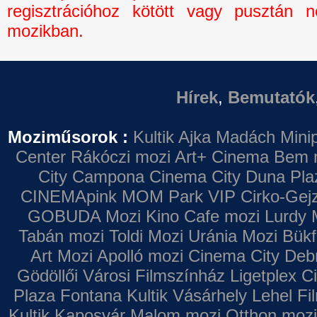
regisztrációhoz kötött vagy pusztán n
mozikban.
Hírek
,
Bemutatók
Moziműsorok :
Kultik Ajka
Madách Minip
Center
Rákóczi mozi
Art+ Cinema
Bem 
City Campona
Cinema City Duna Pla
CINEMApink MOM Park VIP
Cirko-Gejz
GOBUDA Mozi
Kino Cafe mozi
Lurdy 
Tabán mozi
Toldi Mozi
Uránia Mozi
Bükf
Art Mozi
Apolló mozi
Cinema City Deb
Gödöllői Városi Filmszínház
Ligetplex 
Plaza
Fontana
Kultik Vásárhely
Lehel Fi
Kultik Kaposvár
Malom mozi
Otthon mozi