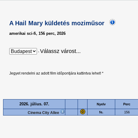
A Hail Mary küldetés moziműsor
amerikai sci-fi, 156 perc, 2026
Válassz várost...
-
Jegyet rendelni az adott film időpontjára kattintva lehet! *
2026. július. 07.
Nyelv
Perc
fe.
156
Cinema City Allee