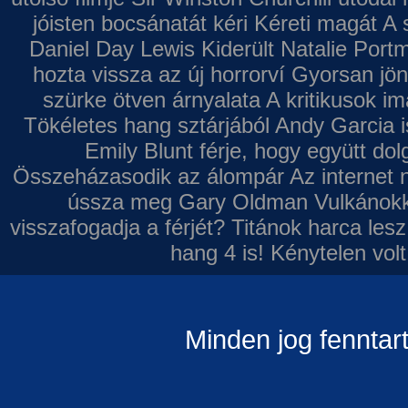
jóisten bocsánatát kéri
Kéreti magát A s
Daniel Day Lewis
Kiderült Natalie Port
hozta vissza az új horrorví
Gyorsan jön
szürke ötven árnyalata
A kritikusok im
Tökéletes hang sztárjából
Andy Garcia i
Emily Blunt férje, hogy együtt do
Összeházasodik az álompár
Az internet 
ússza meg Gary Oldman
Vulkánokk
visszafogadja a férjét?
Titánok harca les
hang 4 is!
Kénytelen volt
Minden jog fenntar