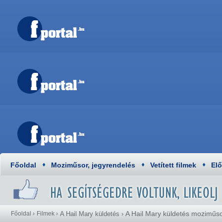
Főoldal
Moziműsor, jegyrendelés
Vetített filmek
El
A Hail Mary küldetés moziműs
Főoldal
›
Filmek
›
A Hail Mary küldetés
›