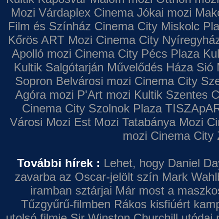
Mozi
Várdaplex Cinema
Jókai mozi
Makó
Film és Színház
Cinema City Miskolc Pl
Kőrös ART Mozi
Cinema City Nyíregyhá
Apolló mozi
Cinema City Pécs Plaza
Kul
Kultik Salgótarján
Művelődés Háza
Sió 
Sopron
Belvárosi mozi
Cinema City Sz
Agóra mozi
P'Art mozi
Kultik Szentes
C
Cinema City Szolnok Plaza
TISZApAR
Városi Mozi
Est Mozi
Tatabánya Mozi
Ci
mozi
Cinema City 
További hírek :
Lehet, hogy Daniel Da
zavarba az Oscar-jelölt szín
Mark Wahl
iramban sztárjai
Már most a maszkos 
Tűzgyűrű-filmben
Rákos kisfiúért kamp
utolsó filmje
Sir Winston Churchill utódai 