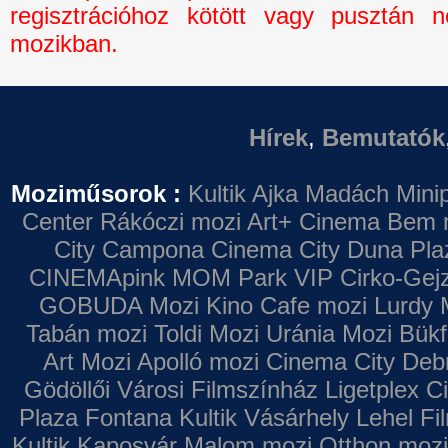
regisztrációhoz kötött vagy pusztán n
mozikban.
Hírek
,
Bemutatók
Moziműsorok :
Kultik Ajka
Madách Minip
Center
Rákóczi mozi
Art+ Cinema
Bem 
City Campona
Cinema City Duna Pla
CINEMApink MOM Park VIP
Cirko-Gejz
GOBUDA Mozi
Kino Cafe mozi
Lurdy 
Tabán mozi
Toldi Mozi
Uránia Mozi
Bükf
Art Mozi
Apolló mozi
Cinema City Deb
Gödöllői Városi Filmszínház
Ligetplex 
Plaza
Fontana
Kultik Vásárhely
Lehel Fi
Kultik Kaposvár
Malom mozi
Otthon mozi