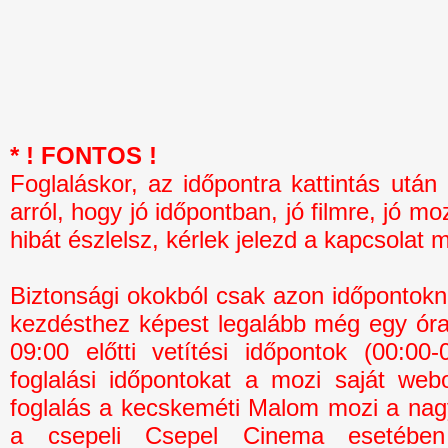
* ! FONTOS !
Foglaláskor, az időpontra kattintás 
arról, hogy jó időpontban, jó filmre, jó mo
hibát észlelsz, kérlek jelezd a kapcsolat 
Biztonsági okokból csak azon időpontokná
kezdésthez képest legalább még egy óra 
09:00 előtti vetítési időpontok (00:0
foglalási időpontokat a mozi saját webo
foglalás a kecskeméti Malom mozi a na
a csepeli Csepel Cinema esetébe