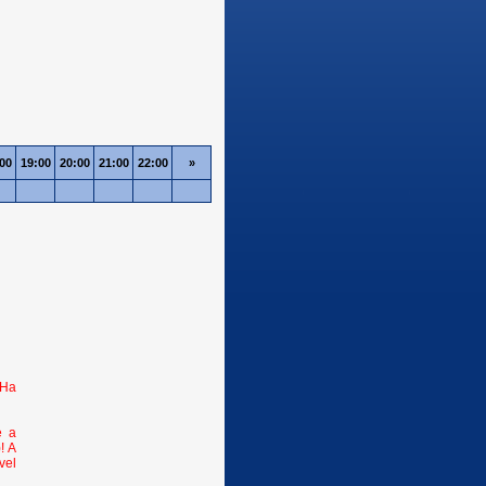
00
19:00
20:00
21:00
22:00
»
 Ha
e a
! A
vel