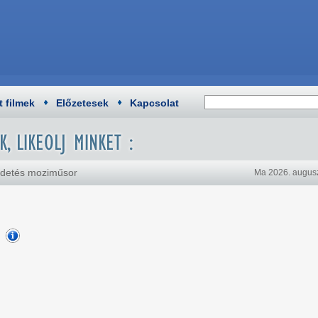
t filmek
Előzetesek
Kapcsolat
üldetés moziműsor
Ma 2026. augusz