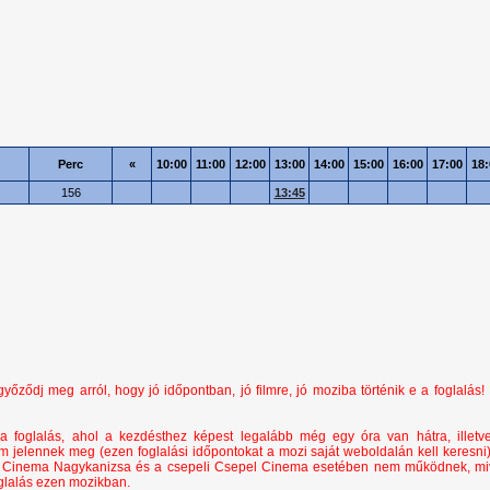
Perc
«
10:00
11:00
12:00
13:00
14:00
15:00
16:00
17:00
18:
156
13:45
ződj meg arról, hogy jó időpontban, jó filmre, jó moziba történik e a foglalás!
a foglalás, ahol a kezdésthez képest legalább még egy óra van hátra, illetv
em jelennek meg (ezen foglalási időpontokat a mozi saját weboldalán kell keresni)
ai Cinema Nagykanizsa és a csepeli Csepel Cinema esetében nem működnek, mi
oglalás ezen mozikban.