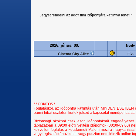
Jegyet rendelni az adott film időpontjára kattintva lehet! *
2026. július. 09.
Nyelv
mb.
Cinema City Allee
* ! FONTOS !
Foglaláskor, az időpontra kattintás után MINDEN ESETBEN győ
bármi hibát észlelsz, kérlek jelezd a kapcsolat menüpont alatt.
Biztonsági okokból csak azon időpontoknál engedélyezett 
táblázatban a 09:00 előtti vetítési időpontok (00:00-09:00) n
közvetlen foglalás a kecskeméti Malom mozi a nagykanizs
vagy regisztrációhoz kötött vagy pusztán nem létezik online f