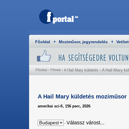
Főoldal
Moziműsor, jegyrendelés
Vetítet
A Hail Mary k
Főoldal
›
Filmek
›
A Hail Mary küldetés
›
A Hail Mary küldetés moziműsor
amerikai sci-fi, 156 perc, 2026
Válassz várost...
-