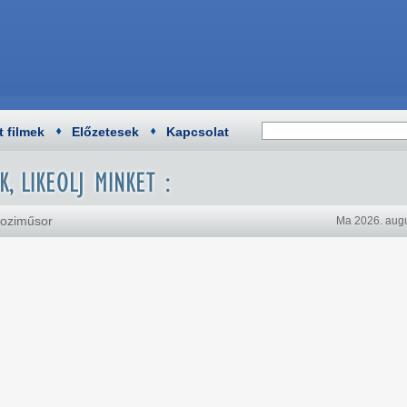
t filmek
Előzetesek
Kapcsolat
moziműsor
Ma 2026. augu