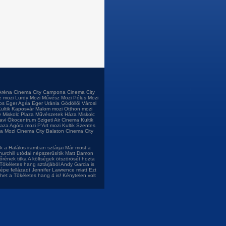
Aréna
Cinema City Campona
Cinema City
e mozi
Lurdy Mozi
Művész Mozi
Pólus Mozi
os
Eger Agria
Eger Uránia
Gödöllői Városi
ultik Kaposvár
Malom mozi
Otthon mozi
 Miskolc Plaza
Művészetek Háza Miskolc
tavi Ökocentrum
Szigeti Air Cinema
Kultik
laza
Agóra mozi
P'Art mozi
Kultik Szentes
a Mozi
Cinema City Balaton
Cinema City
 a Halálos iramban sztárjai
Már most a
urchill utódai népszerűsítik
Matt Damon
őrének titka
A költségek ötszörösét hozta
Tökéletes hang sztárjából
Andy Garcia is
népe fellázadt Jennifer Lawrence miatt
Ezt
het a Tökéletes hang 4 is!
Kénytelen volt