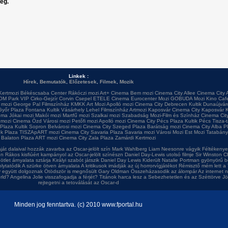
leg.
Linkek :
Hírek
,
Bemutatók
,
Előzetesek
,
Filmek
,
Mozik
Kertmozi
Békéscsaba Center
Rákóczi mozi
Art+ Cinema
Bem mozi
Cinema City Allee
Cinema City 
OM Park VIP
Cirko-Gejzír
Corvin
Csepel
ETELE Cinema
Eurocenter Mozi
GOBUDA Mozi
Kino Caf
 mozi
George Pal Filmszínház
KMKK Art Mozi
Apolló mozi
Cinema City Debrecen
Kultik Dunaújvár
Győr Plaza
Fontana
Kultik Vásárhely
Lehel Filmszínház
Artmozi Kaposvár
Cinema City Kaposvár
K
ema
Jókai mozi
Makói mozi
Martfű mozi
Szalkai mozi
Szabadság Mozi-Film és Színház
Cinema City
 mozi
Cinema Ózd
Városi mozi
Petőfi mozi
Apolló mozi
Cinema City Pécs Plaza
Kultik Pécs
Tisza-
 Plaza
Kultik Sopron
Belvárosi mozi
Cinema City Szeged Plaza
Barátság mozi
Cinema City Alba P
ok Plaza
TISZApART mozi
Cinema City Savaria Plaza
Savaria mozi
Városi Mozi
Est Mozi
Tatabány
Balaton Plaza
ART mozi
Cinema City Zala Plaza
Zamárdi Kertmozi
ját dalaival hozzák zavarba az Oscar-jelölt szín
Mark Wahlberg Liam Neesonre vágyik
Féltékenyek
en
Rákos kisfiúért kampányol az Oscar-jelölt színészn
Daniel Day-Lewis utolsó filmje
Sir Winston Ch
ötlet árnyalata sztárja
Királyi szabót játszik Daniel Day Lewis
Kiderült Natalie Portman gyönyörű b
olytatódik A szürke ötven árnyalata
A kritikusok imádják az új horrorvígjátékot
Rémisztő mém lett a 
y együtt dolgoznak
Ötödször is megnősült Gary Oldman
Összeházasodik az álompár
Az internet 
rld?
Angelina Jolie visszafogadja a férjét?
Titánok harca lesz a Sebezhetetlen és az Széttörve
Jö
rejtegetni a tetoválását az Oscar-d
Minden jog fenntartva. (c) 2010 www.fportal.hu