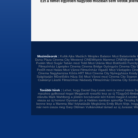
Ezt a filmet egyetlen nagyobb moziban sem vetítik jelen
Moziműsorok :
Kultik Ajka
Madách Miniplex
Balaton Mozi
Balatonlelle 
Duna Plaza
Cinema City Westend
CINEMApink Mammut
CINEMApink M
Puskin Mozi
Sugár
Tabán mozi
Toldi Mozi
Uránia Mozi
Bükfürdői Funcity
Filmszínház
Ligetplex Cinema
Cinema Bridge Gyöngyös
Cinema City 
Petőfi mozi
Halasi Mozi
Városi Filmszínház
Vigadó Mozi
Várdaplex Cin
Cinema Nagykanizsa
Kőrös ART Mozi
Cinema City Nyíregyháza
Krúdy
Salgótarján
Művelődés Háza
Sió Mozi
Városi mozi
Cinema City Sopron
Csákányi László Filmszínház
Nádasdy Filmszínház
Cinema City Szoln
További hírek :
Lehet, hogy Daniel Day-Lewis nem is vonul vissza
Sa
maszkos gyilkossal riogat
Megjavuló rosszfiú lesz az új Tűzgyűrű-filmb
elárulta
Mark Wahlberg a jóisten bocsánatát kéri
Kéreti magát A szürke 
vissza az új horrorví
Gyorsan jön a Halálos iramban spinoffja
Tényleg f
benne lesz a Mamma Mia! folytatásáb
Megbánta Emily Blunt férje, hog
már nem ússza meg Gary Oldman
Vulkánokkal támad az új Jurassic Wo