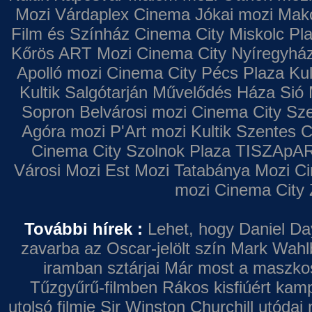
Mozi
Várdaplex Cinema
Jókai mozi
Makó
Film és Színház
Cinema City Miskolc Pl
Kőrös ART Mozi
Cinema City Nyíregyhá
Apolló mozi
Cinema City Pécs Plaza
Kul
Kultik Salgótarján
Művelődés Háza
Sió 
Sopron
Belvárosi mozi
Cinema City Sz
Agóra mozi
P'Art mozi
Kultik Szentes
C
Cinema City Szolnok Plaza
TISZApAR
Városi Mozi
Est Mozi
Tatabánya Mozi
Ci
mozi
Cinema City 
További hírek :
Lehet, hogy Daniel Da
zavarba az Oscar-jelölt szín
Mark Wahl
iramban sztárjai
Már most a maszkos 
Tűzgyűrű-filmben
Rákos kisfiúért kamp
utolsó filmje
Sir Winston Churchill utódai 