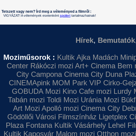
Tetszett vagy nem? Írd meg a véleményed a filmről :
VIGYÁZAT! A vélemények esetenként
spoilert
tartalmazhatnak!
Hírek
,
Bemutatók
Moziműsorok :
Kultik Ajka
Madách Minip
Center
Rákóczi mozi
Art+ Cinema
Bem 
City Campona
Cinema City Duna Pla
CINEMApink MOM Park VIP
Cirko-Gejz
GOBUDA Mozi
Kino Cafe mozi
Lurdy 
Tabán mozi
Toldi Mozi
Uránia Mozi
Bükf
Art Mozi
Apolló mozi
Cinema City Deb
Gödöllői Városi Filmszínház
Ligetplex 
Plaza
Fontana
Kultik Vásárhely
Lehel Fi
Kultik Kaposvár
Malom mozi
Otthon mozi