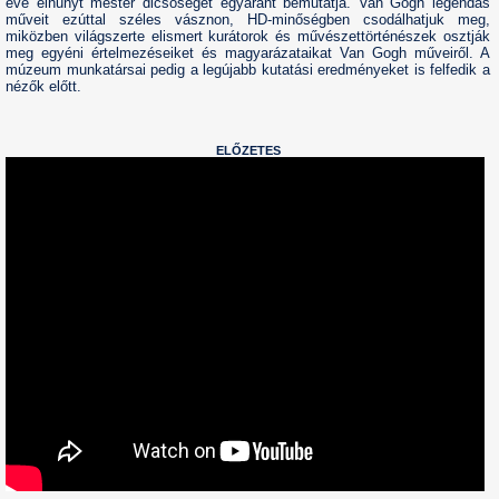
éve elhunyt mester dicsőségét egyaránt bemutatja. Van Gogh legendás
műveit ezúttal széles vásznon, HD-minőségben csodálhatjuk meg,
miközben világszerte elismert kurátorok és művészettörténészek osztják
meg egyéni értelmezéseiket és magyarázataikat Van Gogh műveiről. A
múzeum munkatársai pedig a legújabb kutatási eredményeket is felfedik a
nézők előtt.
ELŐZETES