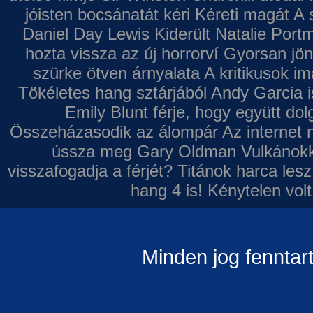
jóisten bocsánatát kéri
Kéreti magát A s
Daniel Day Lewis
Kiderült Natalie Port
hozta vissza az új horrorví
Gyorsan jön
szürke ötven árnyalata
A kritikusok im
Tökéletes hang sztárjából
Andy Garcia i
Emily Blunt férje, hogy együtt do
Összeházasodik az álompár
Az internet 
ússza meg Gary Oldman
Vulkánokk
visszafogadja a férjét?
Titánok harca les
hang 4 is!
Kénytelen volt
Minden jog fenntar