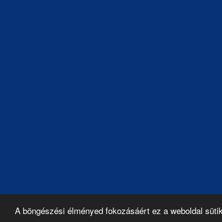
A böngészési élményed fokozásáért ez a weboldal süti