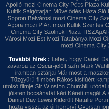
Apolló mozi
Cinema City Pécs Plaza
Kul
Kultik Salgótarján
Művelődés Háza
Sió 
Sopron
Belvárosi mozi
Cinema City Sz
Agóra mozi
P'Art mozi
Kultik Szentes
C
Cinema City Szolnok Plaza
TISZApAR
Városi Mozi
Est Mozi
Tatabánya Mozi
Ci
mozi
Cinema City 
További hírek :
Lehet, hogy Daniel Da
zavarba az Oscar-jelölt szín
Mark Wahl
iramban sztárjai
Már most a maszkos 
Tűzgyűrű-filmben
Rákos kisfiúért kamp
utolsó filmje
Sir Winston Churchill utódai 
jóisten bocsánatát kéri
Kéreti magát A s
Daniel Day Lewis
Kiderült Natalie Port
hozta vissza az új horrorví
Gyorsan jön