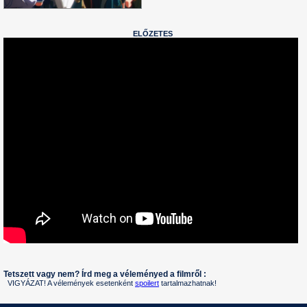
ELŐZETES
Tetszett vagy nem? Írd meg a véleményed a filmről :
VIGYÁZAT! A vélemények esetenként
spoilert
tartalmazhatnak!