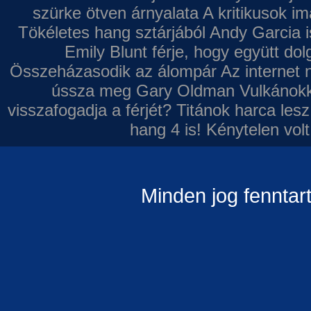
szürke ötven árnyalata
A kritikusok im
Tökéletes hang sztárjából
Andy Garcia i
Emily Blunt férje, hogy együtt do
Összeházasodik az álompár
Az internet 
ússza meg Gary Oldman
Vulkánokk
visszafogadja a férjét?
Titánok harca les
hang 4 is!
Kénytelen volt
Minden jog fenntar