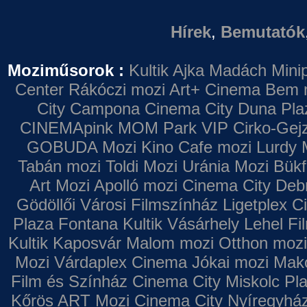
Hírek
,
Bemutatók
Moziműsorok :
Kultik Ajka
Madách Minip
Center
Rákóczi mozi
Art+ Cinema
Bem 
City Campona
Cinema City Duna Pla
CINEMApink MOM Park VIP
Cirko-Gejz
GOBUDA Mozi
Kino Cafe mozi
Lurdy 
Tabán mozi
Toldi Mozi
Uránia Mozi
Bükf
Art Mozi
Apolló mozi
Cinema City Deb
Gödöllői Városi Filmszínház
Ligetplex 
Plaza
Fontana
Kultik Vásárhely
Lehel Fi
Kultik Kaposvár
Malom mozi
Otthon mozi
Mozi
Várdaplex Cinema
Jókai mozi
Makó
Film és Színház
Cinema City Miskolc Pl
Kőrös ART Mozi
Cinema City Nyíregyhá