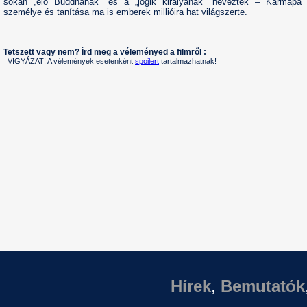
sokan „élő Buddhának” és a „jógik királyának” nevezték – Karmapa
személye és tanítása ma is emberek millióira hat világszerte.
Tetszett vagy nem? Írd meg a véleményed a filmről :
VIGYÁZAT! A vélemények esetenként
spoilert
tartalmazhatnak!
Hírek
,
Bemutatók