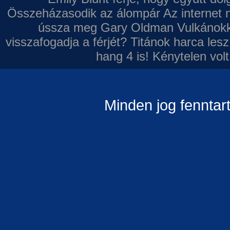
Összeházasodik az álompár
Az internet 
ússza meg Gary Oldman
Vulkánokk
visszafogadja a férjét?
Titánok harca les
hang 4 is!
Kénytelen volt
Minden jog fenntar