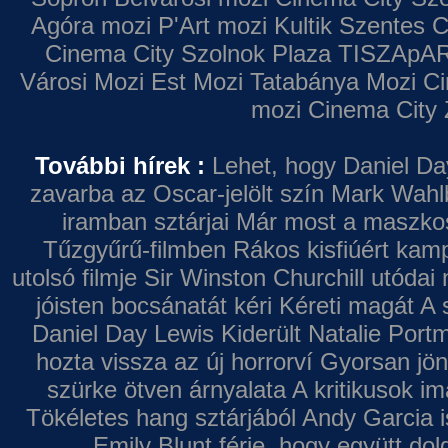
Agóra mozi
P'Art mozi
Kultik Szentes
C
Cinema City Szolnok Plaza
TISZApAR
Városi Mozi
Est Mozi
Tatabánya Mozi
Ci
mozi
Cinema City 
További hírek :
Lehet, hogy Daniel Da
zavarba az Oscar-jelölt szín
Mark Wahl
iramban sztárjai
Már most a maszkos 
Tűzgyűrű-filmben
Rákos kisfiúért kamp
utolsó filmje
Sir Winston Churchill utódai 
jóisten bocsánatát kéri
Kéreti magát A s
Daniel Day Lewis
Kiderült Natalie Port
hozta vissza az új horrorví
Gyorsan jön
szürke ötven árnyalata
A kritikusok im
Tökéletes hang sztárjából
Andy Garcia i
Emily Blunt férje, hogy együtt do