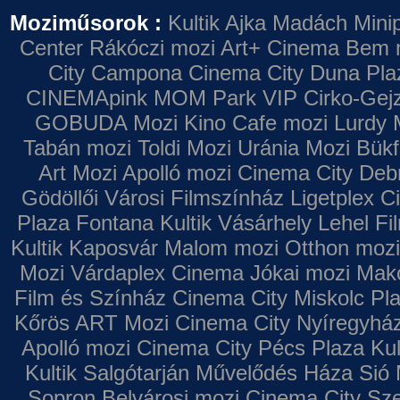
Moziműsorok :
Kultik Ajka
Madách Minip
Center
Rákóczi mozi
Art+ Cinema
Bem 
City Campona
Cinema City Duna Pla
CINEMApink MOM Park VIP
Cirko-Gejz
GOBUDA Mozi
Kino Cafe mozi
Lurdy 
Tabán mozi
Toldi Mozi
Uránia Mozi
Bükf
Art Mozi
Apolló mozi
Cinema City Deb
Gödöllői Városi Filmszínház
Ligetplex 
Plaza
Fontana
Kultik Vásárhely
Lehel Fi
Kultik Kaposvár
Malom mozi
Otthon mozi
Mozi
Várdaplex Cinema
Jókai mozi
Makó
Film és Színház
Cinema City Miskolc Pl
Kőrös ART Mozi
Cinema City Nyíregyhá
Apolló mozi
Cinema City Pécs Plaza
Kul
Kultik Salgótarján
Művelődés Háza
Sió 
Sopron
Belvárosi mozi
Cinema City Sz