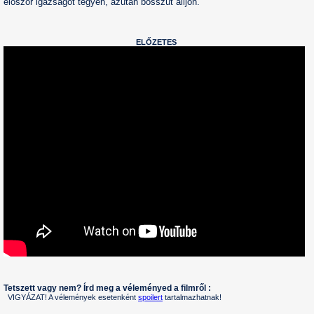
először igazságot tegyen, azután bosszút álljon.
ELŐZETES
Tetszett vagy nem? Írd meg a véleményed a filmről :
VIGYÁZAT! A vélemények esetenként
spoilert
tartalmazhatnak!