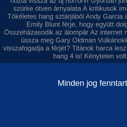
hozta vissza az új horrorví
Gyorsan jön
szürke ötven árnyalata
A kritikusok im
Tökéletes hang sztárjából
Andy Garcia i
Emily Blunt férje, hogy együtt do
Összeházasodik az álompár
Az internet 
ússza meg Gary Oldman
Vulkánokk
visszafogadja a férjét?
Titánok harca les
hang 4 is!
Kénytelen volt
Minden jog fenntar