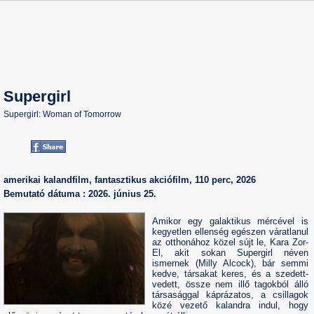
Supergirl
Supergirl: Woman of Tomorrow
amerikai kalandfilm, fantasztikus akciófilm, 110 perc, 2026
Bemutató dátuma : 2026. június 25.
Amikor egy galaktikus mércével is
kegyetlen ellenség egészen váratlanul
az otthonához közel sújt le, Kara Zor-
El, akit sokan Supergirl néven
ismernek (Milly Alcock), bár semmi
kedve, társakat keres, és a szedett-
vedett, össze nem illő tagokból álló
társasággal káprázatos, a csillagok
közé vezető kalandra indul, hogy