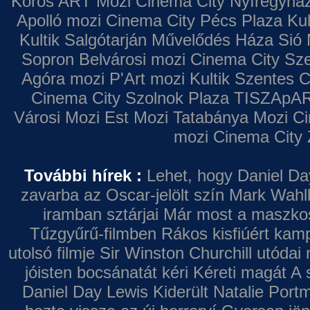
Kőrös ART Mozi
Cinema City Nyíregyhá
Apolló mozi
Cinema City Pécs Plaza
Kul
Kultik Salgótarján
Művelődés Háza
Sió 
Sopron
Belvárosi mozi
Cinema City Sz
Agóra mozi
P'Art mozi
Kultik Szentes
C
Cinema City Szolnok Plaza
TISZApAR
Városi Mozi
Est Mozi
Tatabánya Mozi
Ci
mozi
Cinema City 
További hírek :
Lehet, hogy Daniel Da
zavarba az Oscar-jelölt szín
Mark Wahl
iramban sztárjai
Már most a maszkos 
Tűzgyűrű-filmben
Rákos kisfiúért kamp
utolsó filmje
Sir Winston Churchill utódai 
jóisten bocsánatát kéri
Kéreti magát A s
Daniel Day Lewis
Kiderült Natalie Port