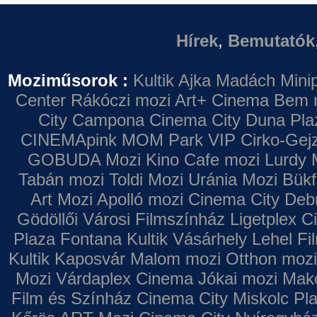
Hírek
,
Bemutatók
Moziműsorok :
Kultik Ajka
Madách Minip
Center
Rákóczi mozi
Art+ Cinema
Bem 
City Campona
Cinema City Duna Pla
CINEMApink MOM Park VIP
Cirko-Gejz
GOBUDA Mozi
Kino Cafe mozi
Lurdy 
Tabán mozi
Toldi Mozi
Uránia Mozi
Bükf
Art Mozi
Apolló mozi
Cinema City Deb
Gödöllői Városi Filmszínház
Ligetplex 
Plaza
Fontana
Kultik Vásárhely
Lehel Fi
Kultik Kaposvár
Malom mozi
Otthon mozi
Mozi
Várdaplex Cinema
Jókai mozi
Makó
Film és Színház
Cinema City Miskolc Pl