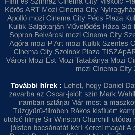
Film és Színház
Cinema City Miskolc Pl
Kőrös ART Mozi
Cinema City Nyíregyhá
Apolló mozi
Cinema City Pécs Plaza
Kul
Kultik Salgótarján
Művelődés Háza
Sió 
Sopron
Belvárosi mozi
Cinema City Sz
Agóra mozi
P'Art mozi
Kultik Szentes
C
Cinema City Szolnok Plaza
TISZApAR
Városi Mozi
Est Mozi
Tatabánya Mozi
Ci
mozi
Cinema City 
További hírek :
Lehet, hogy Daniel Da
zavarba az Oscar-jelölt szín
Mark Wahl
iramban sztárjai
Már most a maszkos 
Tűzgyűrű-filmben
Rákos kisfiúért kamp
utolsó filmje
Sir Winston Churchill utódai 
jóisten bocsánatát kéri
Kéreti magát A s