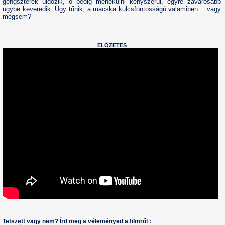
gengszterek üldözik, ő pedig menekülni kényszerül, egyre zavarosabb
ügybe keveredik. Úgy tűnik, a macska kulcsfontosságú valamiben… vagy
mégsem?
ELŐZETES
Tetszett vagy nem? Írd meg a véleményed a filmről :