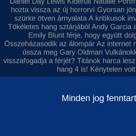
Daniel Day Lewis
Kiderült Natalie Port
hozta vissza az új horrorví
Gyorsan jön
szürke ötven árnyalata
A kritikusok im
Tökéletes hang sztárjából
Andy Garcia i
Emily Blunt férje, hogy együtt do
Összeházasodik az álompár
Az internet 
ússza meg Gary Oldman
Vulkánokk
visszafogadja a férjét?
Titánok harca les
hang 4 is!
Kénytelen volt
Minden jog fenntar