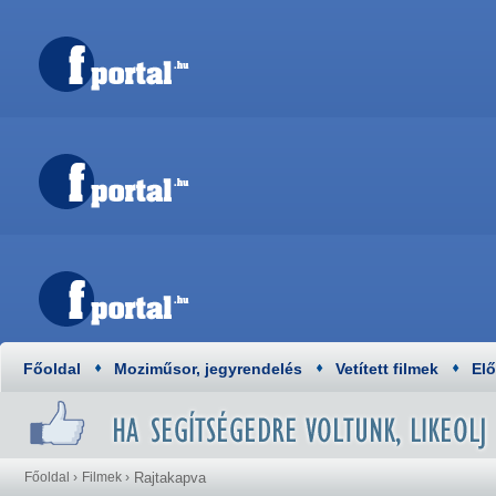
Főoldal
Moziműsor, jegyrendelés
Vetített filmek
El
Főoldal
›
Filmek
›
Rajtakapva