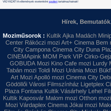
VIGYÁZAT! A vélemények esetenként
spoilert
tartalmazhatnak!
Hírek
,
Bemutatók
Moziműsorok :
Kultik Ajka
Madách Minip
Center
Rákóczi mozi
Art+ Cinema
Bem 
City Campona
Cinema City Duna Pla
CINEMApink MOM Park VIP
Cirko-Gejz
GOBUDA Mozi
Kino Cafe mozi
Lurdy 
Tabán mozi
Toldi Mozi
Uránia Mozi
Bükf
Art Mozi
Apolló mozi
Cinema City Deb
Gödöllői Városi Filmszínház
Ligetplex 
Plaza
Fontana
Kultik Vásárhely
Lehel Fi
Kultik Kaposvár
Malom mozi
Otthon mozi
Mozi
Várdaplex Cinema
Jókai mozi
Makó