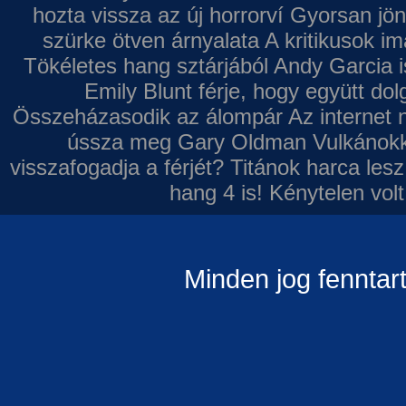
hozta vissza az új horrorví
Gyorsan jön
szürke ötven árnyalata
A kritikusok im
Tökéletes hang sztárjából
Andy Garcia i
Emily Blunt férje, hogy együtt do
Összeházasodik az álompár
Az internet 
ússza meg Gary Oldman
Vulkánokk
visszafogadja a férjét?
Titánok harca les
hang 4 is!
Kénytelen volt
Minden jog fenntar