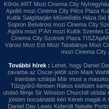
Kőrös ART Mozi
Cinema City Nyíregyhá
Apolló mozi
Cinema City Pécs Plaza
Kul
Kultik Salgótarján
Művelődés Háza
Sió 
Sopron
Belvárosi mozi
Cinema City Sz
Agóra mozi
P'Art mozi
Kultik Szentes
C
Cinema City Szolnok Plaza
TISZApAR
Városi Mozi
Est Mozi
Tatabánya Mozi
Ci
mozi
Cinema City 
További hírek :
Lehet, hogy Daniel Da
zavarba az Oscar-jelölt szín
Mark Wahl
iramban sztárjai
Már most a maszkos 
Tűzgyűrű-filmben
Rákos kisfiúért kamp
utolsó filmje
Sir Winston Churchill utódai 
jóisten bocsánatát kéri
Kéreti magát A s
Daniel Day Lewis
Kiderült Natalie Port