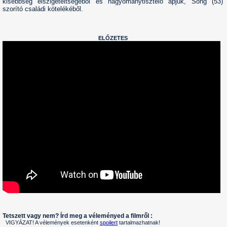
kisebbség elszigeteltségéből és hagyománytisztelő apjuk, Song (53)
szorító családi kötelékéből.
ELŐZETES
Tetszett vagy nem? Írd meg a véleményed a filmről :
VIGYÁZAT! A vélemények esetenként
spoilert
tartalmazhatnak!