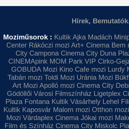
Hírek
,
Bemutatók
Moziműsorok :
Kultik Ajka
Madách Minip
Center
Rákóczi mozi
Art+ Cinema
Bem 
City Campona
Cinema City Duna Pla
CINEMApink MOM Park VIP
Cirko-Gejz
GOBUDA Mozi
Kino Cafe mozi
Lurdy 
Tabán mozi
Toldi Mozi
Uránia Mozi
Bükf
Art Mozi
Apolló mozi
Cinema City Deb
Gödöllői Városi Filmszínház
Ligetplex 
Plaza
Fontana
Kultik Vásárhely
Lehel Fi
Kultik Kaposvár
Malom mozi
Otthon mozi
Mozi
Várdaplex Cinema
Jókai mozi
Makó
Film és Színház
Cinema City Miskolc Pl