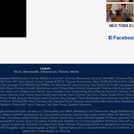
MÉG TÖBB E
Faceboo
Linkek :
Hírek
,
Bemutatók
,
Előzetesek
,
Filmek
,
Mozik
Kertmozi
Békéscsaba Center
Rákóczi mozi
Art+ Cinema
Bem mozi
Cinema City Allee
Cinema City 
OM Park VIP
Cirko-Gejzír
Corvin
Csepel
ETELE Cinema
Eurocenter Mozi
GOBUDA Mozi
Kino Caf
 mozi
George Pal Filmszínház
KMKK Art Mozi
Apolló mozi
Cinema City Debrecen
Kultik Dunaújvár
Győr Plaza
Fontana
Kultik Vásárhely
Lehel Filmszínház
Artmozi Kaposvár
Cinema City Kaposvár
K
ema
Jókai mozi
Makói mozi
Martfű mozi
Szalkai mozi
Szabadság Mozi-Film és Színház
Cinema City
 mozi
Cinema Ózd
Városi mozi
Petőfi mozi
Apolló mozi
Cinema City Pécs Plaza
Kultik Pécs
Tisza-
 Plaza
Kultik Sopron
Belvárosi mozi
Cinema City Szeged Plaza
Barátság mozi
Cinema City Alba P
ok Plaza
TISZApART mozi
Cinema City Savaria Plaza
Savaria mozi
Városi Mozi
Est Mozi
Tatabány
Balaton Plaza
ART mozi
Cinema City Zala Plaza
Zamárdi Kertmozi
ját dalaival hozzák zavarba az Oscar-jelölt szín
Mark Wahlberg Liam Neesonre vágyik
Féltékenyek
en
Rákos kisfiúért kampányol az Oscar-jelölt színészn
Daniel Day-Lewis utolsó filmje
Sir Winston Ch
ötlet árnyalata sztárja
Királyi szabót játszik Daniel Day Lewis
Kiderült Natalie Portman gyönyörű b
olytatódik A szürke ötven árnyalata
A kritikusok imádják az új horrorvígjátékot
Rémisztő mém lett a 
y együtt dolgoznak
Ötödször is megnősült Gary Oldman
Összeházasodik az álompár
Az internet 
rld?
Angelina Jolie visszafogadja a férjét?
Titánok harca lesz a Sebezhetetlen és az Széttörve
Jö
rejtegetni a tetoválását az Oscar-d