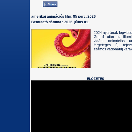
amerikai animációs film, 85 perc, 2026
Bemutató dátuma : 2026. július 01.
2024 nyarának legvicce
Gru 4 után az Illumina
vidám animációs un
fergeteges új fejez
számos vadonatúj karakt
ELŐZETES