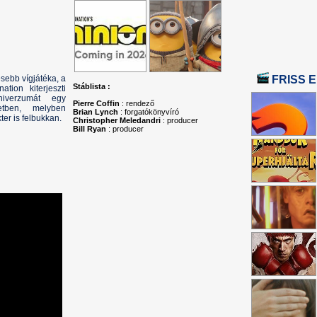
sebb vígjátéka, a
FRISS E
Stáblista :
tion kiterjeszti
iverzumát egy
Pierre Coffin
: rendező
etben, melyben
Brian Lynch
: forgatókönyvíró
er is felbukkan.
Christopher Meledandri
: producer
Bill Ryan
: producer