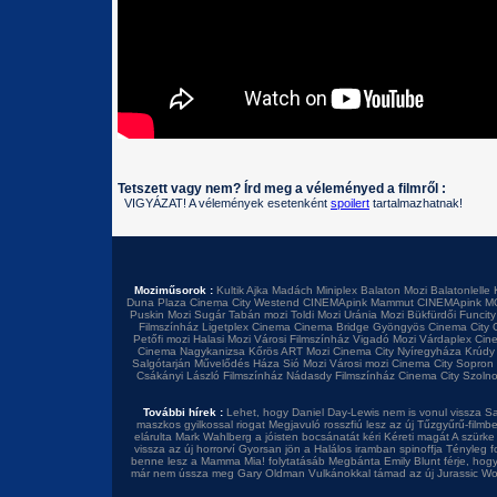
Tetszett vagy nem? Írd meg a véleményed a filmről :
VIGYÁZAT! A vélemények esetenként
spoilert
tartalmazhatnak!
Moziműsorok :
Kultik Ajka
Madách Miniplex
Balaton Mozi
Balatonlelle 
Duna Plaza
Cinema City Westend
CINEMApink Mammut
CINEMApink M
Puskin Mozi
Sugár
Tabán mozi
Toldi Mozi
Uránia Mozi
Bükfürdői Funcity
Filmszínház
Ligetplex Cinema
Cinema Bridge Gyöngyös
Cinema City 
Petőfi mozi
Halasi Mozi
Városi Filmszínház
Vigadó Mozi
Várdaplex Cin
Cinema Nagykanizsa
Kőrös ART Mozi
Cinema City Nyíregyháza
Krúdy
Salgótarján
Művelődés Háza
Sió Mozi
Városi mozi
Cinema City Sopron
Csákányi László Filmszínház
Nádasdy Filmszínház
Cinema City Szoln
További hírek :
Lehet, hogy Daniel Day-Lewis nem is vonul vissza
Sa
maszkos gyilkossal riogat
Megjavuló rosszfiú lesz az új Tűzgyűrű-filmb
elárulta
Mark Wahlberg a jóisten bocsánatát kéri
Kéreti magát A szürke 
vissza az új horrorví
Gyorsan jön a Halálos iramban spinoffja
Tényleg f
benne lesz a Mamma Mia! folytatásáb
Megbánta Emily Blunt férje, hog
már nem ússza meg Gary Oldman
Vulkánokkal támad az új Jurassic Wo