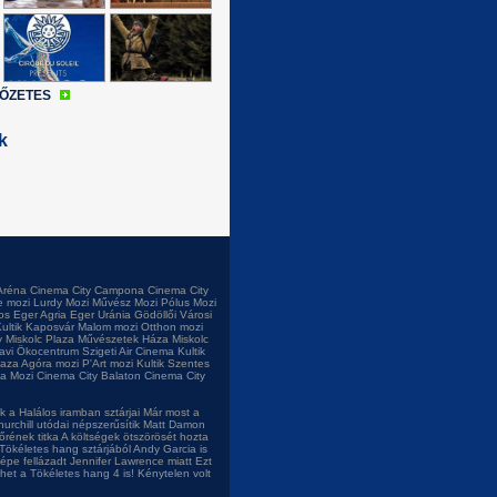
LŐZETES
k
Aréna
Cinema City Campona
Cinema City
e mozi
Lurdy Mozi
Művész Mozi
Pólus Mozi
os
Eger Agria
Eger Uránia
Gödöllői Városi
ultik Kaposvár
Malom mozi
Otthon mozi
 Miskolc Plaza
Művészetek Háza Miskolc
tavi Ökocentrum
Szigeti Air Cinema
Kultik
laza
Agóra mozi
P'Art mozi
Kultik Szentes
a Mozi
Cinema City Balaton
Cinema City
 a Halálos iramban sztárjai
Már most a
urchill utódai népszerűsítik
Matt Damon
őrének titka
A költségek ötszörösét hozta
Tökéletes hang sztárjából
Andy Garcia is
népe fellázadt Jennifer Lawrence miatt
Ezt
het a Tökéletes hang 4 is!
Kénytelen volt