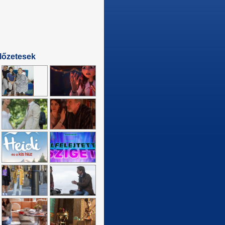
lőzetesek