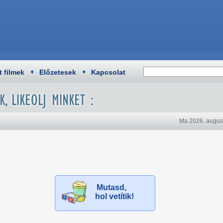
t filmek
Előzetesek
Kapcsolat
Ma 2026. augusz
Mutasd,
hol vetítik!