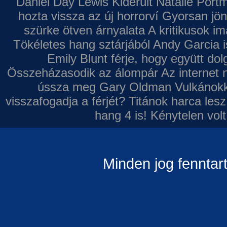
Daniel Day Lewis
Kiderült Natalie Port
hozta vissza az új horrorví
Gyorsan jön
szürke ötven árnyalata
A kritikusok im
Tökéletes hang sztárjából
Andy Garcia i
Emily Blunt férje, hogy együtt do
Összeházasodik az álompár
Az internet 
ússza meg Gary Oldman
Vulkánokk
visszafogadja a férjét?
Titánok harca les
hang 4 is!
Kénytelen volt
Minden jog fenntar