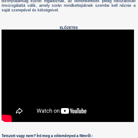
bizonytalanság között ingadoznak, az otthonkeresés pedig fokozatosan
önvizsgálattá válik, amely során mindkettejüknek szembe kell néznie a
saját szerepével és kétségeivel.
ELŐZETES
Tetszett vagy nem? Írd meg a véleményed a filmről :