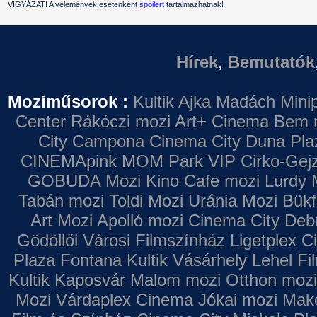
VIGYÁZAT! A vélemények esetenként
spoilert
tartalmazhatnak!
Hírek
,
Bemutatók
Moziműsorok :
Kultik Ajka
Madách Minip
Center
Rákóczi mozi
Art+ Cinema
Bem 
City Campona
Cinema City Duna Pla
CINEMApink MOM Park VIP
Cirko-Gejz
GOBUDA Mozi
Kino Cafe mozi
Lurdy 
Tabán mozi
Toldi Mozi
Uránia Mozi
Bükf
Art Mozi
Apolló mozi
Cinema City Deb
Gödöllői Városi Filmszínház
Ligetplex 
Plaza
Fontana
Kultik Vásárhely
Lehel Fi
Kultik Kaposvár
Malom mozi
Otthon mozi
Mozi
Várdaplex Cinema
Jókai mozi
Makó