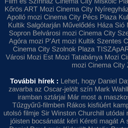
Film és Színház
Cinema City Miskolc Pl
Kőrös ART Mozi
Cinema City Nyíregyhá
Apolló mozi
Cinema City Pécs Plaza
Kul
Kultik Salgótarján
Művelődés Háza
Sió 
Sopron
Belvárosi mozi
Cinema City Sz
Agóra mozi
P'Art mozi
Kultik Szentes
C
Cinema City Szolnok Plaza
TISZApAR
Városi Mozi
Est Mozi
Tatabánya Mozi
Ci
mozi
Cinema City 
További hírek :
Lehet, hogy Daniel Da
zavarba az Oscar-jelölt szín
Mark Wahl
iramban sztárjai
Már most a maszkos 
Tűzgyűrű-filmben
Rákos kisfiúért kamp
utolsó filmje
Sir Winston Churchill utódai 
jóisten bocsánatát kéri
Kéreti magát A s