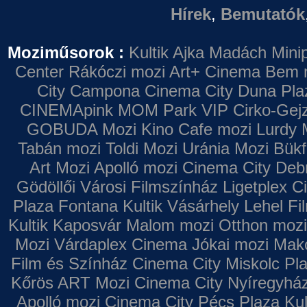
Hírek
,
Bemutatók
Moziműsorok :
Kultik Ajka
Madách Minip
Center
Rákóczi mozi
Art+ Cinema
Bem 
City Campona
Cinema City Duna Pla
CINEMApink MOM Park VIP
Cirko-Gejz
GOBUDA Mozi
Kino Cafe mozi
Lurdy 
Tabán mozi
Toldi Mozi
Uránia Mozi
Bükf
Art Mozi
Apolló mozi
Cinema City Deb
Gödöllői Városi Filmszínház
Ligetplex 
Plaza
Fontana
Kultik Vásárhely
Lehel Fi
Kultik Kaposvár
Malom mozi
Otthon mozi
Mozi
Várdaplex Cinema
Jókai mozi
Makó
Film és Színház
Cinema City Miskolc Pl
Kőrös ART Mozi
Cinema City Nyíregyhá
Apolló mozi
Cinema City Pécs Plaza
Kul