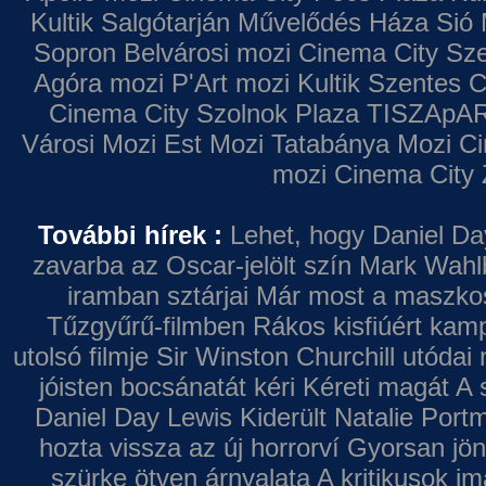
Kultik Salgótarján
Művelődés Háza
Sió 
Sopron
Belvárosi mozi
Cinema City Sz
Agóra mozi
P'Art mozi
Kultik Szentes
C
Cinema City Szolnok Plaza
TISZApAR
Városi Mozi
Est Mozi
Tatabánya Mozi
Ci
mozi
Cinema City 
További hírek :
Lehet, hogy Daniel Da
zavarba az Oscar-jelölt szín
Mark Wahl
iramban sztárjai
Már most a maszkos 
Tűzgyűrű-filmben
Rákos kisfiúért kamp
utolsó filmje
Sir Winston Churchill utódai 
jóisten bocsánatát kéri
Kéreti magát A s
Daniel Day Lewis
Kiderült Natalie Port
hozta vissza az új horrorví
Gyorsan jön
szürke ötven árnyalata
A kritikusok im