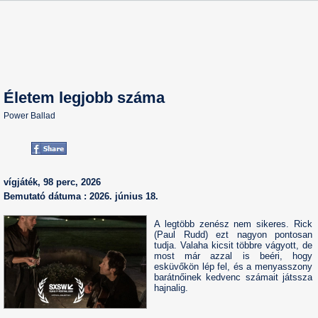
Életem legjobb száma
Power Ballad
vígjáték, 98 perc, 2026
Bemutató dátuma : 2026. június 18.
A legtöbb zenész nem sikeres. Rick
(Paul Rudd) ezt nagyon pontosan
tudja. Valaha kicsit többre vágyott, de
most már azzal is beéri, hogy
esküvőkön lép fel, és a menyasszony
barátnőinek kedvenc számait játssza
hajnalig.