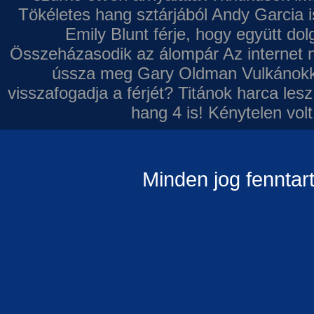
Tökéletes hang sztárjából
Andy Garcia i
Emily Blunt férje, hogy együtt do
Összeházasodik az álompár
Az internet 
ússza meg Gary Oldman
Vulkánokk
visszafogadja a férjét?
Titánok harca les
hang 4 is!
Kénytelen volt
Minden jog fenntar