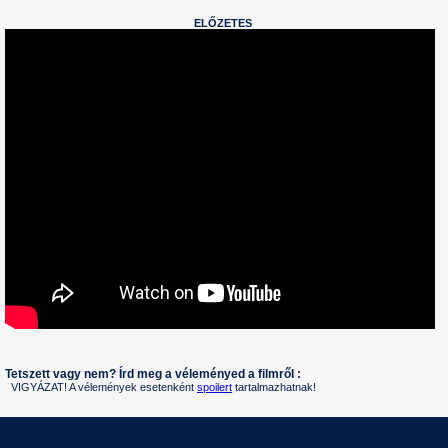
ELŐZETES
Tetszett vagy nem? Írd meg a véleményed a filmről :
VIGYÁZAT! A vélemények esetenként
spoilert
tartalmazhatnak!