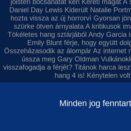
jóisten bocsánatát kéri
Kéreti magát A s
Daniel Day Lewis
Kiderült Natalie Port
hozta vissza az új horrorví
Gyorsan jön
szürke ötven árnyalata
A kritikusok im
Tökéletes hang sztárjából
Andy Garcia i
Emily Blunt férje, hogy együtt do
Összeházasodik az álompár
Az internet 
ússza meg Gary Oldman
Vulkánokk
visszafogadja a férjét?
Titánok harca les
hang 4 is!
Kénytelen volt
Minden jog fenntar