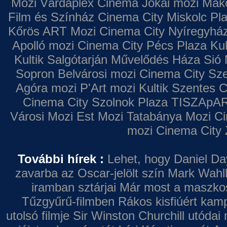
Mozi
Várdaplex Cinema
Jókai mozi
Makó
Film és Színház
Cinema City Miskolc Pl
Kőrös ART Mozi
Cinema City Nyíregyhá
Apolló mozi
Cinema City Pécs Plaza
Kul
Kultik Salgótarján
Művelődés Háza
Sió 
Sopron
Belvárosi mozi
Cinema City Sz
Agóra mozi
P'Art mozi
Kultik Szentes
C
Cinema City Szolnok Plaza
TISZApAR
Városi Mozi
Est Mozi
Tatabánya Mozi
Ci
mozi
Cinema City 
További hírek :
Lehet, hogy Daniel Da
zavarba az Oscar-jelölt szín
Mark Wahl
iramban sztárjai
Már most a maszkos 
Tűzgyűrű-filmben
Rákos kisfiúért kamp
utolsó filmje
Sir Winston Churchill utódai 