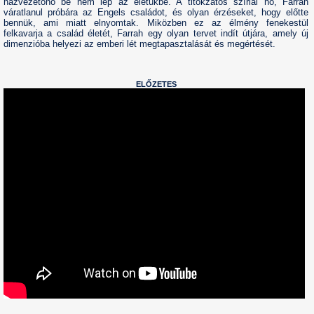
házvezetőnő be nem lép az életükbe. A titokzatos szíriai nő, Farrah
váratlanul próbára az Engels családot, és olyan érzéseket, hogy előtte
bennük, ami miatt elnyomtak. Miközben ez az élmény fenekestül
felkavarja a család életét, Farrah egy olyan tervet indít útjára, amely új
dimenzióba helyezi az emberi lét megtapasztalását és megértését.
ELŐZETES