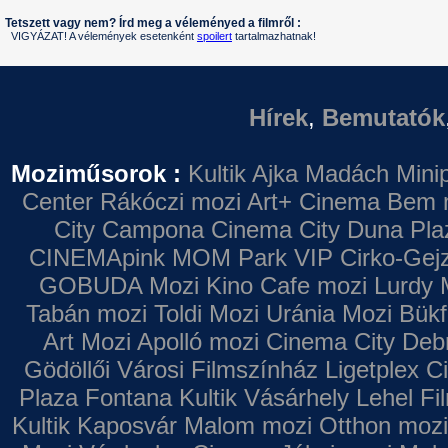
Tetszett vagy nem? Írd meg a véleményed a filmről :
VIGYÁZAT! A vélemények esetenként
spoilert
tartalmazhatnak!
Hírek
,
Bemutatók
Moziműsorok :
Kultik Ajka
Madách Minip
Center
Rákóczi mozi
Art+ Cinema
Bem 
City Campona
Cinema City Duna Pla
CINEMApink MOM Park VIP
Cirko-Gejz
GOBUDA Mozi
Kino Cafe mozi
Lurdy 
Tabán mozi
Toldi Mozi
Uránia Mozi
Bükf
Art Mozi
Apolló mozi
Cinema City Deb
Gödöllői Városi Filmszínház
Ligetplex 
Plaza
Fontana
Kultik Vásárhely
Lehel Fi
Kultik Kaposvár
Malom mozi
Otthon mozi