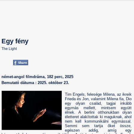
Egy fény
The Light
német-angol filmdráma, 182 perc, 2025
Bemutató dátuma : 2025. október 23.
Tim Engels, felesége Milena, az ikreik
Frieda és Jon, valamint Milena fia, Dio
egy olyan család, tagjai inkább
egymás mellett, mintsem együtt
élnek. A berlini otthonukban olyan
életteret alakítottak ki maguknak, ahol
nem kell kommunikálni egymással.
Semmi sem tartja őket össze,
egészen addig, amíg egy