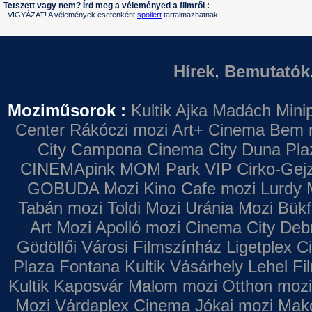
Tetszett vagy nem? Írd meg a véleményed a filmről :
VIGYÁZAT! A vélemények esetenként
spoilert
tartalmazhatnak!
Hírek
,
Bemutatók
Moziműsorok :
Kultik Ajka
Madách Minip
Center
Rákóczi mozi
Art+ Cinema
Bem 
City Campona
Cinema City Duna Pla
CINEMApink MOM Park VIP
Cirko-Gejz
GOBUDA Mozi
Kino Cafe mozi
Lurdy 
Tabán mozi
Toldi Mozi
Uránia Mozi
Bükf
Art Mozi
Apolló mozi
Cinema City Deb
Gödöllői Városi Filmszínház
Ligetplex 
Plaza
Fontana
Kultik Vásárhely
Lehel Fi
Kultik Kaposvár
Malom mozi
Otthon mozi
Mozi
Várdaplex Cinema
Jókai mozi
Makó