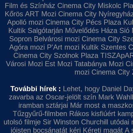
Film és Színház
Cinema City Miskolc Pl
Kőrös ART Mozi
Cinema City Nyíregyhá
Apolló mozi
Cinema City Pécs Plaza
Kul
Kultik Salgótarján
Művelődés Háza
Sió 
Sopron
Belvárosi mozi
Cinema City Sz
Agóra mozi
P'Art mozi
Kultik Szentes
C
Cinema City Szolnok Plaza
TISZApAR
Városi Mozi
Est Mozi
Tatabánya Mozi
Ci
mozi
Cinema City 
További hírek :
Lehet, hogy Daniel Da
zavarba az Oscar-jelölt szín
Mark Wahl
iramban sztárjai
Már most a maszkos 
Tűzgyűrű-filmben
Rákos kisfiúért kamp
utolsó filmje
Sir Winston Churchill utódai 
jóisten bocsánatát kéri
Kéreti magát A s