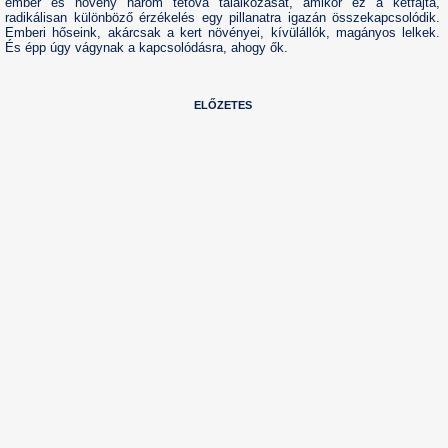
ember és növény három tétova találkozását, amikor ez a kétfajta,
radikálisan különböző érzékelés egy pillanatra igazán összekapcsolódik.
Emberi hőseink, akárcsak a kert növényei, kívülállók, magányos lelkek.
És épp úgy vágynak a kapcsolódásra, ahogy ők.
ELŐZETES