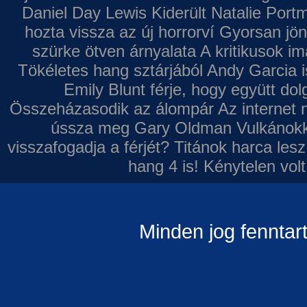
Daniel Day Lewis
Kiderült Natalie Port
hozta vissza az új horrorví
Gyorsan jön
szürke ötven árnyalata
A kritikusok im
Tökéletes hang sztárjából
Andy Garcia i
Emily Blunt férje, hogy együtt do
Összeházasodik az álompár
Az internet 
ússza meg Gary Oldman
Vulkánokk
visszafogadja a férjét?
Titánok harca les
hang 4 is!
Kénytelen volt
Minden jog fenntar