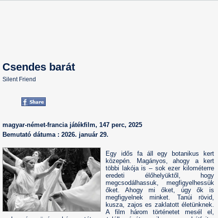
Csendes barát
Silent Friend
magyar-német-francia játékfilm, 147 perc, 2025
Bemutató dátuma : 2026. január 29.
Egy idős fa áll egy botanikus kert
közepén. Magányos, ahogy a kert
többi lakója is – sok ezer kilométerre
eredeti élőhelyüktől, hogy
megcsodálhassuk, megfigyelhessük
őket. Ahogy mi őket, úgy ők is
megfigyelnek minket. Tanúi rövid,
kusza, zajos es zaklatott életünknek.
A film három történetet mesél el,