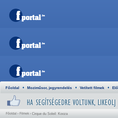
Főoldal
Moziműsor, jegyrendelés
Vetített filmek
El
Főoldal
›
Filmek
›
Cirque du Soleil: Kooza