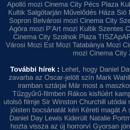
Apolló mozi
Cinema City Pécs Plaza
Kul
Kultik Salgótarján
Művelődés Háza
Sió 
Sopron
Belvárosi mozi
Cinema City Sz
Agóra mozi
P'Art mozi
Kultik Szentes
C
Cinema City Szolnok Plaza
TISZApAR
Városi Mozi
Est Mozi
Tatabánya Mozi
Ci
mozi
Cinema City 
További hírek :
Lehet, hogy Daniel Da
zavarba az Oscar-jelölt szín
Mark Wahl
iramban sztárjai
Már most a maszkos 
Tűzgyűrű-filmben
Rákos kisfiúért kamp
utolsó filmje
Sir Winston Churchill utódai 
jóisten bocsánatát kéri
Kéreti magát A s
Daniel Day Lewis
Kiderült Natalie Port
hozta vissza az új horrorví
Gyorsan jön