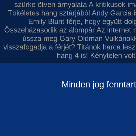
szürke ötven árnyalata
A kritikusok im
Tökéletes hang sztárjából
Andy Garcia i
Emily Blunt férje, hogy együtt do
Összeházasodik az álompár
Az internet 
ússza meg Gary Oldman
Vulkánokk
visszafogadja a férjét?
Titánok harca les
hang 4 is!
Kénytelen volt
Minden jog fenntar