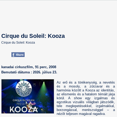
Cirque du Soleil: Kooza
Cirque du Soleil: Kooza
kanadai cirkuszfilm, 91 perc, 2008
Bemutató dátuma : 2026. július 23.
Az erő és a törékenység, a nevetés
és a mosoly, a zűrzavar és a
harmónia között a Kooza az identitás,
az elismerés és a hatalom témáit járja
körül. A show egy izgalmas és
egzotikus vizuális világban játszódik,
tele meglepetésekkel, izgalmakkal,
borzongással, merészséggel – a
nézőt teljesen magával ragadva.