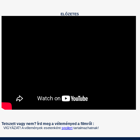
ELŐZETES
Tetszett vagy nem? Írd meg a véleményed a filmről :
VIGYÁZAT! A vélemények esetenként
spoilert
tartalmazhatnak!