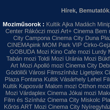
Hírek
,
Bemutatók
Moziműsorok :
Kultik Ajka
Madách Minip
Center
Rákóczi mozi
Art+ Cinema
Bem 
City Campona
Cinema City Duna Pla
CINEMApink MOM Park VIP
Cirko-Gejz
GOBUDA Mozi
Kino Cafe mozi
Lurdy 
Tabán mozi
Toldi Mozi
Uránia Mozi
Bükf
Art Mozi
Apolló mozi
Cinema City Deb
Gödöllői Városi Filmszínház
Ligetplex 
Plaza
Fontana
Kultik Vásárhely
Lehel Fi
Kultik Kaposvár
Malom mozi
Otthon mozi
Mozi
Várdaplex Cinema
Jókai mozi
Makó
Film és Színház
Cinema City Miskolc Pl
Kőrös ART Mozi
Cinema City Nyíregyhá