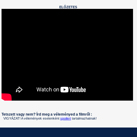
ELŐZETES
Tetszett vagy nem? Írd meg a véleményed a filmről :
VIGYÁZAT! A vélemények esetenként
spoilert
tartalmazhatnak!