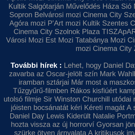
Kultik Salgótarján
Művelődés Háza
Sió 
Sopron
Belvárosi mozi
Cinema City Sz
Agóra mozi
P'Art mozi
Kultik Szentes
C
Cinema City Szolnok Plaza
TISZApAR
Városi Mozi
Est Mozi
Tatabánya Mozi
Ci
mozi
Cinema City 
További hírek :
Lehet, hogy Daniel Da
zavarba az Oscar-jelölt szín
Mark Wahl
iramban sztárjai
Már most a maszkos 
Tűzgyűrű-filmben
Rákos kisfiúért kamp
utolsó filmje
Sir Winston Churchill utódai 
jóisten bocsánatát kéri
Kéreti magát A s
Daniel Day Lewis
Kiderült Natalie Port
hozta vissza az új horrorví
Gyorsan jön
szürke ötven árnyalata
A kritikusok im