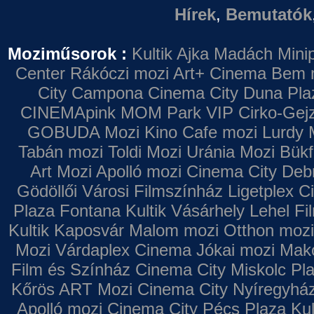
Hírek
,
Bemutatók
Moziműsorok :
Kultik Ajka
Madách Minip
Center
Rákóczi mozi
Art+ Cinema
Bem 
City Campona
Cinema City Duna Pla
CINEMApink MOM Park VIP
Cirko-Gejz
GOBUDA Mozi
Kino Cafe mozi
Lurdy 
Tabán mozi
Toldi Mozi
Uránia Mozi
Bükf
Art Mozi
Apolló mozi
Cinema City Deb
Gödöllői Városi Filmszínház
Ligetplex 
Plaza
Fontana
Kultik Vásárhely
Lehel Fi
Kultik Kaposvár
Malom mozi
Otthon mozi
Mozi
Várdaplex Cinema
Jókai mozi
Makó
Film és Színház
Cinema City Miskolc Pl
Kőrös ART Mozi
Cinema City Nyíregyhá
Apolló mozi
Cinema City Pécs Plaza
Kul