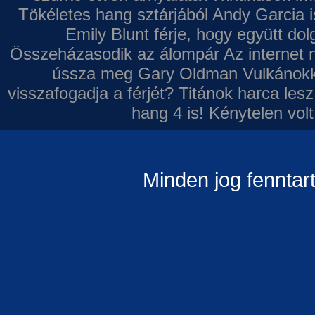
Tökéletes hang sztárjából
Andy Garcia i
Emily Blunt férje, hogy együtt do
Összeházasodik az álompár
Az internet 
ússza meg Gary Oldman
Vulkánokk
visszafogadja a férjét?
Titánok harca les
hang 4 is!
Kénytelen volt
Minden jog fenntar