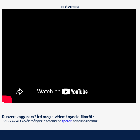
ELŐZETES
Tetszett vagy nem? Írd meg a véleményed a filmről :
VIGYÁZAT! A vélemények esetenként
spoilert
tartalmazhatnak!