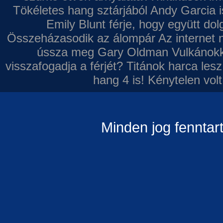
Tökéletes hang sztárjából
Andy Garcia i
Emily Blunt férje, hogy együtt do
Összeházasodik az álompár
Az internet 
ússza meg Gary Oldman
Vulkánokk
visszafogadja a férjét?
Titánok harca les
hang 4 is!
Kénytelen volt
Minden jog fenntar