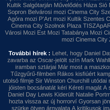
Kultik Salgótarján
Művelődés Háza
Sió 
Sopron
Belvárosi mozi
Cinema City Sz
Agóra mozi
P'Art mozi
Kultik Szentes
C
Cinema City Szolnok Plaza
TISZApAR
Városi Mozi
Est Mozi
Tatabánya Mozi
Ci
mozi
Cinema City 
További hírek :
Lehet, hogy Daniel Da
zavarba az Oscar-jelölt szín
Mark Wahl
iramban sztárjai
Már most a maszkos 
Tűzgyűrű-filmben
Rákos kisfiúért kamp
utolsó filmje
Sir Winston Churchill utódai 
jóisten bocsánatát kéri
Kéreti magát A s
Daniel Day Lewis
Kiderült Natalie Port
hozta vissza az új horrorví
Gyorsan jön
szürke ötven árnyalata
A kritikusok im