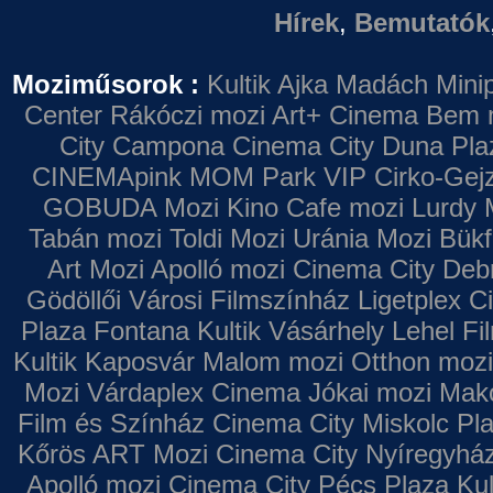
Hírek
,
Bemutatók
Moziműsorok :
Kultik Ajka
Madách Minip
Center
Rákóczi mozi
Art+ Cinema
Bem 
City Campona
Cinema City Duna Pla
CINEMApink MOM Park VIP
Cirko-Gejz
GOBUDA Mozi
Kino Cafe mozi
Lurdy 
Tabán mozi
Toldi Mozi
Uránia Mozi
Bükf
Art Mozi
Apolló mozi
Cinema City Deb
Gödöllői Városi Filmszínház
Ligetplex 
Plaza
Fontana
Kultik Vásárhely
Lehel Fi
Kultik Kaposvár
Malom mozi
Otthon mozi
Mozi
Várdaplex Cinema
Jókai mozi
Makó
Film és Színház
Cinema City Miskolc Pl
Kőrös ART Mozi
Cinema City Nyíregyhá
Apolló mozi
Cinema City Pécs Plaza
Kul