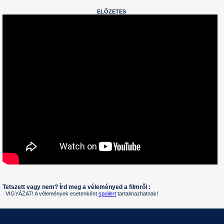
ELŐZETES
Tetszett vagy nem? Írd meg a véleményed a filmről :
VIGYÁZAT! A vélemények esetenként
spoilert
tartalmazhatnak!