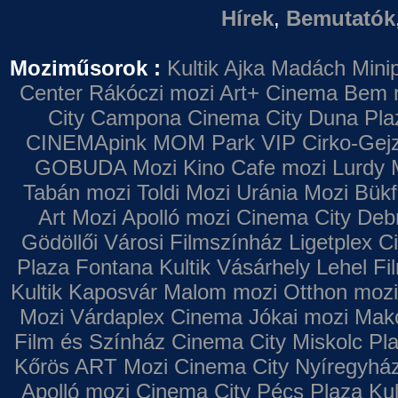
Hírek
,
Bemutatók
Moziműsorok :
Kultik Ajka
Madách Minip
Center
Rákóczi mozi
Art+ Cinema
Bem 
City Campona
Cinema City Duna Pla
CINEMApink MOM Park VIP
Cirko-Gejz
GOBUDA Mozi
Kino Cafe mozi
Lurdy 
Tabán mozi
Toldi Mozi
Uránia Mozi
Bükf
Art Mozi
Apolló mozi
Cinema City Deb
Gödöllői Városi Filmszínház
Ligetplex 
Plaza
Fontana
Kultik Vásárhely
Lehel Fi
Kultik Kaposvár
Malom mozi
Otthon mozi
Mozi
Várdaplex Cinema
Jókai mozi
Makó
Film és Színház
Cinema City Miskolc Pl
Kőrös ART Mozi
Cinema City Nyíregyhá
Apolló mozi
Cinema City Pécs Plaza
Kul