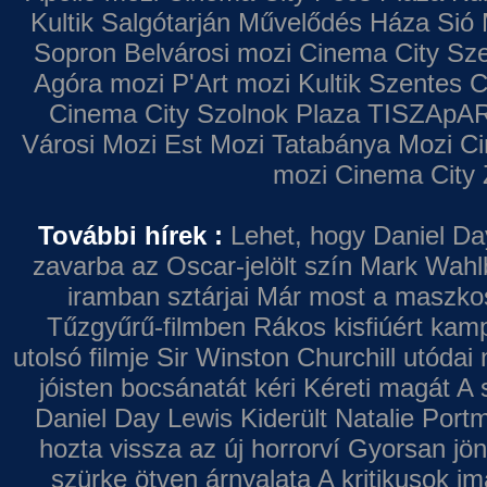
Kultik Salgótarján
Művelődés Háza
Sió 
Sopron
Belvárosi mozi
Cinema City Sz
Agóra mozi
P'Art mozi
Kultik Szentes
C
Cinema City Szolnok Plaza
TISZApAR
Városi Mozi
Est Mozi
Tatabánya Mozi
Ci
mozi
Cinema City 
További hírek :
Lehet, hogy Daniel Da
zavarba az Oscar-jelölt szín
Mark Wahl
iramban sztárjai
Már most a maszkos 
Tűzgyűrű-filmben
Rákos kisfiúért kamp
utolsó filmje
Sir Winston Churchill utódai 
jóisten bocsánatát kéri
Kéreti magát A s
Daniel Day Lewis
Kiderült Natalie Port
hozta vissza az új horrorví
Gyorsan jön
szürke ötven árnyalata
A kritikusok im