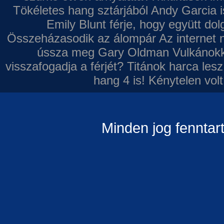
Tökéletes hang sztárjából
Andy Garcia i
Emily Blunt férje, hogy együtt do
Összeházasodik az álompár
Az internet 
ússza meg Gary Oldman
Vulkánokk
visszafogadja a férjét?
Titánok harca les
hang 4 is!
Kénytelen volt
Minden jog fenntar