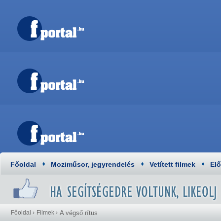
Főoldal
Moziműsor, jegyrendelés
Vetített filmek
El
Főoldal
›
Filmek
›
A végső rítus