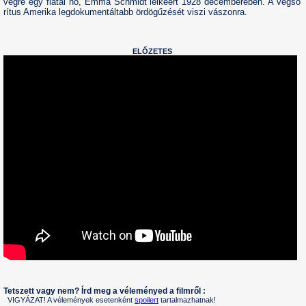
végre egy fiatal nő, Emma Schmidt lelkéért 1928 decemberében. A végső
rítus Amerika legdokumentáltabb ördögűzését viszi vászonra.
ELŐZETES
Tetszett vagy nem? Írd meg a véleményed a filmről :
VIGYÁZAT! A vélemények esetenként
spoilert
tartalmazhatnak!