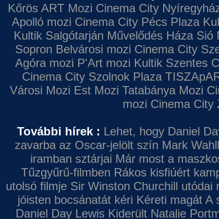
Kőrös ART Mozi
Cinema City Nyíregyhá
Apolló mozi
Cinema City Pécs Plaza
Kul
Kultik Salgótarján
Művelődés Háza
Sió 
Sopron
Belvárosi mozi
Cinema City Sz
Agóra mozi
P'Art mozi
Kultik Szentes
C
Cinema City Szolnok Plaza
TISZApAR
Városi Mozi
Est Mozi
Tatabánya Mozi
Ci
mozi
Cinema City 
További hírek :
Lehet, hogy Daniel Da
zavarba az Oscar-jelölt szín
Mark Wahl
iramban sztárjai
Már most a maszkos 
Tűzgyűrű-filmben
Rákos kisfiúért kamp
utolsó filmje
Sir Winston Churchill utódai 
jóisten bocsánatát kéri
Kéreti magát A s
Daniel Day Lewis
Kiderült Natalie Port