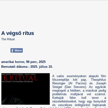
A végső rítus
The Ritual
amerikai horror, 98 perc, 2025
Bemutató dátuma : 2025. július 10.
A valós eseményeken alapuló film
főszereplője két pap, Theophilus
Riesinger (Al Pacino) és Joseph
Steiger (Dan Stevens). Az egyikük
megingott a hitében, a másikuk pedig
problémás múltjával vet számot.
Kettejük félre kell tenni a
nézeteltéréseiket, hogy egy bonyolult
és veszélyes ördögűzést hajtsanak