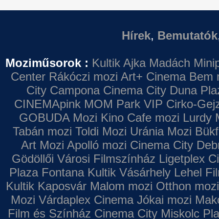
Hírek
,
Bemutatók
Moziműsorok :
Kultik Ajka
Madách Minip
Center
Rákóczi mozi
Art+ Cinema
Bem 
City Campona
Cinema City Duna Pla
CINEMApink MOM Park VIP
Cirko-Gejz
GOBUDA Mozi
Kino Cafe mozi
Lurdy 
Tabán mozi
Toldi Mozi
Uránia Mozi
Bükf
Art Mozi
Apolló mozi
Cinema City Deb
Gödöllői Városi Filmszínház
Ligetplex 
Plaza
Fontana
Kultik Vásárhely
Lehel Fi
Kultik Kaposvár
Malom mozi
Otthon mozi
Mozi
Várdaplex Cinema
Jókai mozi
Makó
Film és Színház
Cinema City Miskolc Pl