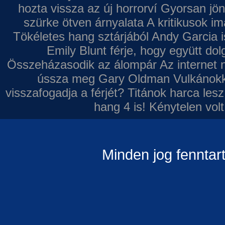
hozta vissza az új horrorví
Gyorsan jön
szürke ötven árnyalata
A kritikusok im
Tökéletes hang sztárjából
Andy Garcia i
Emily Blunt férje, hogy együtt do
Összeházasodik az álompár
Az internet 
ússza meg Gary Oldman
Vulkánokk
visszafogadja a férjét?
Titánok harca les
hang 4 is!
Kénytelen volt
Minden jog fenntar