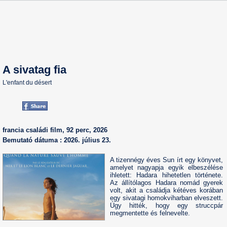
A sivatag fia
L'enfant du désert
francia családi film, 92 perc, 2026
Bemutató dátuma : 2026. július 23.
A tizennégy éves Sun írt egy könyvet,
amelyet nagyapja egyik elbeszélése
ihletett: Hadara hihetetlen története.
Az állítólagos Hadara nomád gyerek
volt, akit a családja kétéves korában
egy sivatagi homokviharban elveszett.
Úgy hitték, hogy egy struccpár
megmentette és felnevelte.