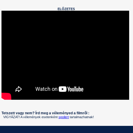
ELŐZETES
Tetszett vagy nem? Írd meg a véleményed a filmről :
VIGYÁZAT! A vélemények esetenként
spoilert
tartalmazhatnak!