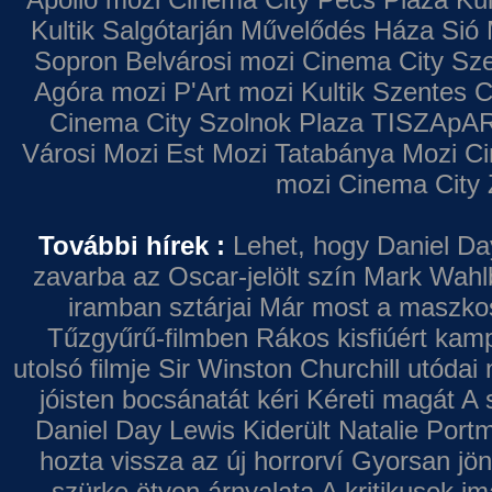
Kultik Salgótarján
Művelődés Háza
Sió 
Sopron
Belvárosi mozi
Cinema City Sz
Agóra mozi
P'Art mozi
Kultik Szentes
C
Cinema City Szolnok Plaza
TISZApAR
Városi Mozi
Est Mozi
Tatabánya Mozi
Ci
mozi
Cinema City 
További hírek :
Lehet, hogy Daniel Da
zavarba az Oscar-jelölt szín
Mark Wahl
iramban sztárjai
Már most a maszkos 
Tűzgyűrű-filmben
Rákos kisfiúért kamp
utolsó filmje
Sir Winston Churchill utódai 
jóisten bocsánatát kéri
Kéreti magát A s
Daniel Day Lewis
Kiderült Natalie Port
hozta vissza az új horrorví
Gyorsan jön
szürke ötven árnyalata
A kritikusok im