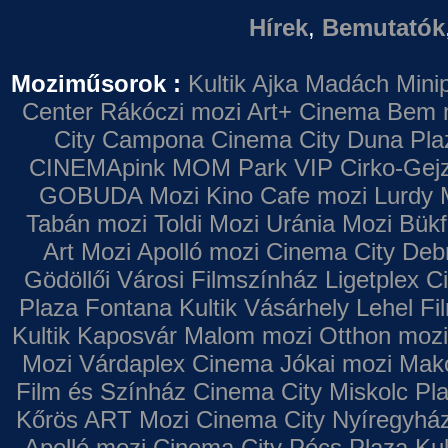
Hírek
,
Bemutatók
Moziműsorok :
Kultik Ajka
Madách Minip
Center
Rákóczi mozi
Art+ Cinema
Bem 
City Campona
Cinema City Duna Pla
CINEMApink MOM Park VIP
Cirko-Gejz
GOBUDA Mozi
Kino Cafe mozi
Lurdy 
Tabán mozi
Toldi Mozi
Uránia Mozi
Bükf
Art Mozi
Apolló mozi
Cinema City Deb
Gödöllői Városi Filmszínház
Ligetplex 
Plaza
Fontana
Kultik Vásárhely
Lehel Fi
Kultik Kaposvár
Malom mozi
Otthon mozi
Mozi
Várdaplex Cinema
Jókai mozi
Makó
Film és Színház
Cinema City Miskolc Pl
Kőrös ART Mozi
Cinema City Nyíregyhá
Apolló mozi
Cinema City Pécs Plaza
Kul