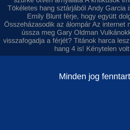
Tökéletes hang sztárjából
Andy Garcia i
Emily Blunt férje, hogy együtt do
Összeházasodik az álompár
Az internet 
ússza meg Gary Oldman
Vulkánokk
visszafogadja a férjét?
Titánok harca les
hang 4 is!
Kénytelen volt
Minden jog fenntar