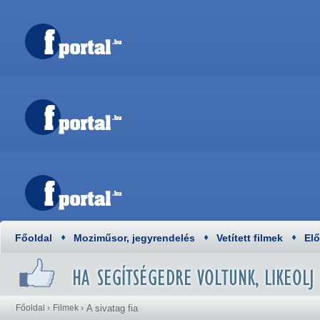
Főoldal
Moziműsor, jegyrendelés
Vetített filmek
El
Főoldal
›
Filmek
›
A sivatag fia