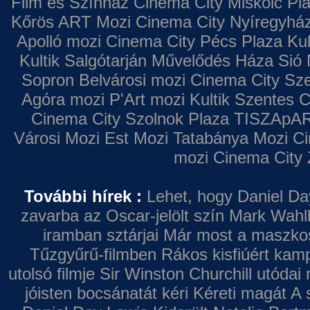
Film és Színház
Cinema City Miskolc Pl
Kőrös ART Mozi
Cinema City Nyíregyhá
Apolló mozi
Cinema City Pécs Plaza
Kul
Kultik Salgótarján
Művelődés Háza
Sió 
Sopron
Belvárosi mozi
Cinema City Sz
Agóra mozi
P'Art mozi
Kultik Szentes
C
Cinema City Szolnok Plaza
TISZApAR
Városi Mozi
Est Mozi
Tatabánya Mozi
Ci
mozi
Cinema City 
További hírek :
Lehet, hogy Daniel Da
zavarba az Oscar-jelölt szín
Mark Wahl
iramban sztárjai
Már most a maszkos 
Tűzgyűrű-filmben
Rákos kisfiúért kamp
utolsó filmje
Sir Winston Churchill utódai 
jóisten bocsánatát kéri
Kéreti magát A s