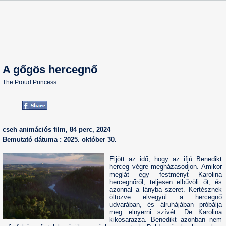
A gőgös hercegnő
The Proud Princess
cseh animációs film, 84 perc, 2024
Bemutató dátuma : 2025. október 30.
Eljött az idő, hogy az ifjú Benedikt
herceg végre megházasodjon. Amikor
meglát egy festményt Karolina
hercegnőről, teljesen elbűvöli őt, és
azonnal a lányba szeret. Kertésznek
öltözve elvegyül a hercegnő
udvarában, és álruhájában próbálja
meg elnyerni szívét. De Karolina
kikosarazza. Benedikt azonban nem