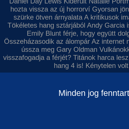
Daniel Day Lewis
Kiderült Natalie Port
hozta vissza az új horrorví
Gyorsan jön
szürke ötven árnyalata
A kritikusok im
Tökéletes hang sztárjából
Andy Garcia i
Emily Blunt férje, hogy együtt do
Összeházasodik az álompár
Az internet 
ússza meg Gary Oldman
Vulkánokk
visszafogadja a férjét?
Titánok harca les
hang 4 is!
Kénytelen volt
Minden jog fenntar