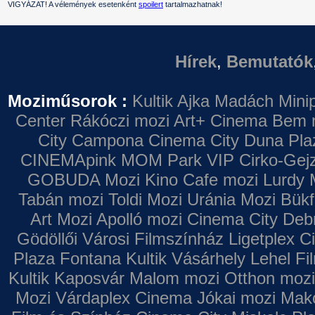
VIGYÁZAT! A vélemények esetenként
spoilert
tartalmazhatnak!
Hírek
,
Bemutatók
Moziműsorok :
Kultik Ajka
Madách Minip
Center
Rákóczi mozi
Art+ Cinema
Bem 
City Campona
Cinema City Duna Pla
CINEMApink MOM Park VIP
Cirko-Gejz
GOBUDA Mozi
Kino Cafe mozi
Lurdy 
Tabán mozi
Toldi Mozi
Uránia Mozi
Bükf
Art Mozi
Apolló mozi
Cinema City Deb
Gödöllői Városi Filmszínház
Ligetplex 
Plaza
Fontana
Kultik Vásárhely
Lehel Fi
Kultik Kaposvár
Malom mozi
Otthon mozi
Mozi
Várdaplex Cinema
Jókai mozi
Makó