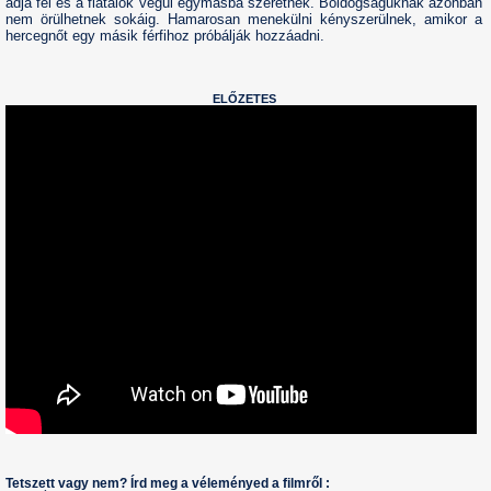
adja fel és a fiatalok végül egymásba szeretnek. Boldogságuknak azonban
nem örülhetnek sokáig. Hamarosan menekülni kényszerülnek, amikor a
hercegnőt egy másik férfihoz próbálják hozzáadni.
ELŐZETES
Tetszett vagy nem? Írd meg a véleményed a filmről :