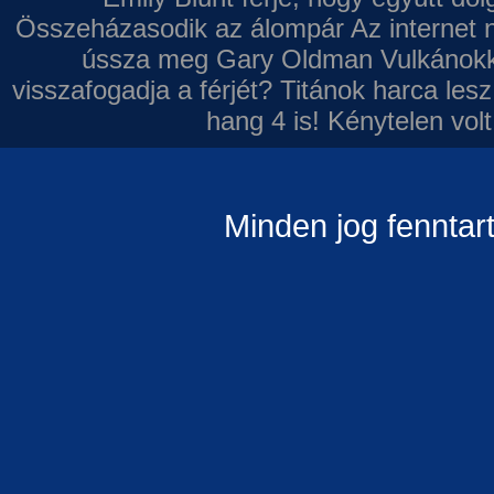
Összeházasodik az álompár
Az internet 
ússza meg Gary Oldman
Vulkánokk
visszafogadja a férjét?
Titánok harca les
hang 4 is!
Kénytelen volt
Minden jog fenntar