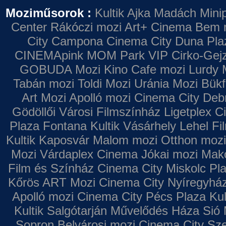
Moziműsorok :
Kultik Ajka
Madách Minip
Center
Rákóczi mozi
Art+ Cinema
Bem 
City Campona
Cinema City Duna Pla
CINEMApink MOM Park VIP
Cirko-Gejz
GOBUDA Mozi
Kino Cafe mozi
Lurdy 
Tabán mozi
Toldi Mozi
Uránia Mozi
Bükf
Art Mozi
Apolló mozi
Cinema City Deb
Gödöllői Városi Filmszínház
Ligetplex 
Plaza
Fontana
Kultik Vásárhely
Lehel Fi
Kultik Kaposvár
Malom mozi
Otthon mozi
Mozi
Várdaplex Cinema
Jókai mozi
Makó
Film és Színház
Cinema City Miskolc Pl
Kőrös ART Mozi
Cinema City Nyíregyhá
Apolló mozi
Cinema City Pécs Plaza
Kul
Kultik Salgótarján
Művelődés Háza
Sió 
Sopron
Belvárosi mozi
Cinema City Sz