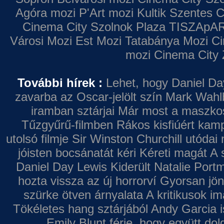
Agóra mozi
P'Art mozi
Kultik Szentes
C
Cinema City Szolnok Plaza
TISZApAR
Városi Mozi
Est Mozi
Tatabánya Mozi
Ci
mozi
Cinema City 
További hírek :
Lehet, hogy Daniel Da
zavarba az Oscar-jelölt szín
Mark Wahl
iramban sztárjai
Már most a maszkos 
Tűzgyűrű-filmben
Rákos kisfiúért kamp
utolsó filmje
Sir Winston Churchill utódai 
jóisten bocsánatát kéri
Kéreti magát A s
Daniel Day Lewis
Kiderült Natalie Port
hozta vissza az új horrorví
Gyorsan jön
szürke ötven árnyalata
A kritikusok im
Tökéletes hang sztárjából
Andy Garcia i
Emily Blunt férje, hogy együtt do