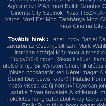
Agóra mozi
P'Art mozi
Kultik Szentes
C
Cinema City Szolnok Plaza
TISZApAR
Városi Mozi
Est Mozi
Tatabánya Mozi
Ci
mozi
Cinema City 
További hírek :
Lehet, hogy Daniel Da
zavarba az Oscar-jelölt szín
Mark Wahl
iramban sztárjai
Már most a maszkos 
Tűzgyűrű-filmben
Rákos kisfiúért kamp
utolsó filmje
Sir Winston Churchill utódai 
jóisten bocsánatát kéri
Kéreti magát A s
Daniel Day Lewis
Kiderült Natalie Port
hozta vissza az új horrorví
Gyorsan jön
szürke ötven árnyalata
A kritikusok im
Tökéletes hang sztárjából
Andy Garcia i
Emily Blunt férje, hogy együtt do