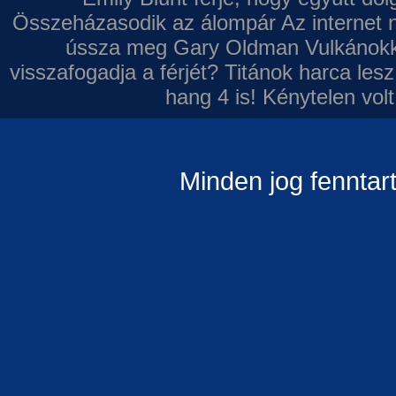
Összeházasodik az álompár
Az internet 
ússza meg Gary Oldman
Vulkánokk
visszafogadja a férjét?
Titánok harca les
hang 4 is!
Kénytelen volt
Minden jog fenntar