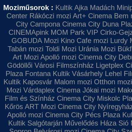
Moziműsorok :
Kultik Ajka
Madách Minip
Center
Rákóczi mozi
Art+ Cinema
Bem 
City Campona
Cinema City Duna Pla
CINEMApink MOM Park VIP
Cirko-Gejz
GOBUDA Mozi
Kino Cafe mozi
Lurdy 
Tabán mozi
Toldi Mozi
Uránia Mozi
Bükf
Art Mozi
Apolló mozi
Cinema City Deb
Gödöllői Városi Filmszínház
Ligetplex 
Plaza
Fontana
Kultik Vásárhely
Lehel Fi
Kultik Kaposvár
Malom mozi
Otthon mozi
Mozi
Várdaplex Cinema
Jókai mozi
Makó
Film és Színház
Cinema City Miskolc Pl
Kőrös ART Mozi
Cinema City Nyíregyhá
Apolló mozi
Cinema City Pécs Plaza
Kul
Kultik Salgótarján
Művelődés Háza
Sió 
Sopron
Belvárosi mozi
Cinema City Sz