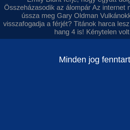
Összeházasodik az álompár
Az internet 
ússza meg Gary Oldman
Vulkánokk
visszafogadja a férjét?
Titánok harca les
hang 4 is!
Kénytelen volt
Minden jog fenntar