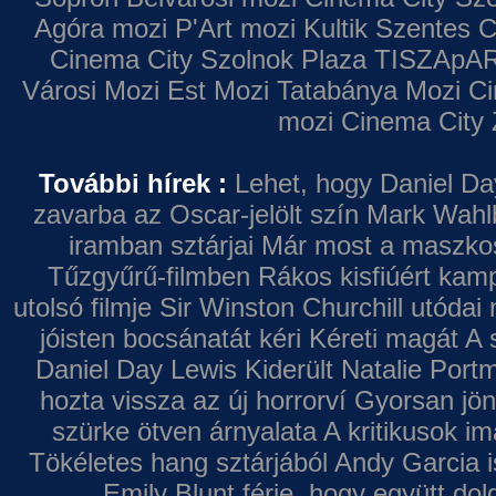
Agóra mozi
P'Art mozi
Kultik Szentes
C
Cinema City Szolnok Plaza
TISZApAR
Városi Mozi
Est Mozi
Tatabánya Mozi
Ci
mozi
Cinema City 
További hírek :
Lehet, hogy Daniel Da
zavarba az Oscar-jelölt szín
Mark Wahl
iramban sztárjai
Már most a maszkos 
Tűzgyűrű-filmben
Rákos kisfiúért kamp
utolsó filmje
Sir Winston Churchill utódai 
jóisten bocsánatát kéri
Kéreti magát A s
Daniel Day Lewis
Kiderült Natalie Port
hozta vissza az új horrorví
Gyorsan jön
szürke ötven árnyalata
A kritikusok im
Tökéletes hang sztárjából
Andy Garcia i
Emily Blunt férje, hogy együtt do