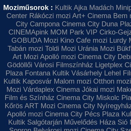
Moziműsorok :
Kultik Ajka
Madách Minip
Center
Rákóczi mozi
Art+ Cinema
Bem 
City Campona
Cinema City Duna Pla
CINEMApink MOM Park VIP
Cirko-Gejz
GOBUDA Mozi
Kino Cafe mozi
Lurdy 
Tabán mozi
Toldi Mozi
Uránia Mozi
Bükf
Art Mozi
Apolló mozi
Cinema City Deb
Gödöllői Városi Filmszínház
Ligetplex 
Plaza
Fontana
Kultik Vásárhely
Lehel Fi
Kultik Kaposvár
Malom mozi
Otthon mozi
Mozi
Várdaplex Cinema
Jókai mozi
Makó
Film és Színház
Cinema City Miskolc Pl
Kőrös ART Mozi
Cinema City Nyíregyhá
Apolló mozi
Cinema City Pécs Plaza
Kul
Kultik Salgótarján
Művelődés Háza
Sió 
Sopron
Belvárosi mozi
Cinema City Sz