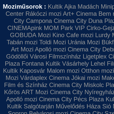
Moziműsorok :
Kultik Ajka
Madách Minip
Center
Rákóczi mozi
Art+ Cinema
Bem 
City Campona
Cinema City Duna Pla
CINEMApink MOM Park VIP
Cirko-Gejz
GOBUDA Mozi
Kino Cafe mozi
Lurdy 
Tabán mozi
Toldi Mozi
Uránia Mozi
Bükf
Art Mozi
Apolló mozi
Cinema City Deb
Gödöllői Városi Filmszínház
Ligetplex 
Plaza
Fontana
Kultik Vásárhely
Lehel Fi
Kultik Kaposvár
Malom mozi
Otthon mozi
Mozi
Várdaplex Cinema
Jókai mozi
Makó
Film és Színház
Cinema City Miskolc Pl
Kőrös ART Mozi
Cinema City Nyíregyhá
Apolló mozi
Cinema City Pécs Plaza
Kul
Kultik Salgótarján
Művelődés Háza
Sió 
Sopron
Belvárosi mozi
Cinema City Sz