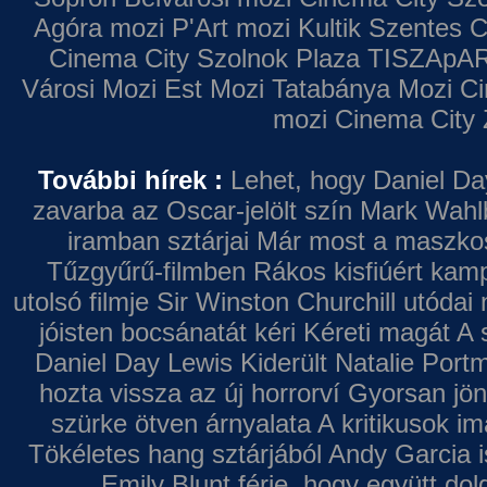
Agóra mozi
P'Art mozi
Kultik Szentes
C
Cinema City Szolnok Plaza
TISZApAR
Városi Mozi
Est Mozi
Tatabánya Mozi
Ci
mozi
Cinema City 
További hírek :
Lehet, hogy Daniel Da
zavarba az Oscar-jelölt szín
Mark Wahl
iramban sztárjai
Már most a maszkos 
Tűzgyűrű-filmben
Rákos kisfiúért kamp
utolsó filmje
Sir Winston Churchill utódai 
jóisten bocsánatát kéri
Kéreti magát A s
Daniel Day Lewis
Kiderült Natalie Port
hozta vissza az új horrorví
Gyorsan jön
szürke ötven árnyalata
A kritikusok im
Tökéletes hang sztárjából
Andy Garcia i
Emily Blunt férje, hogy együtt do