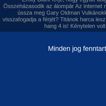
Összeházasodik az álompár
Az internet 
ússza meg Gary Oldman
Vulkánokk
visszafogadja a férjét?
Titánok harca les
hang 4 is!
Kénytelen volt
Minden jog fenntar