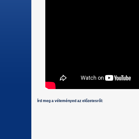
Írd meg a véleményed az előzetesről: