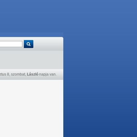
tus 8, szombat,
László
napja van.