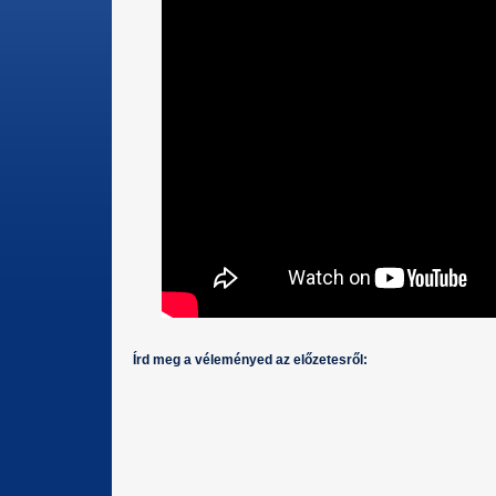
Írd meg a véleményed az előzetesről: