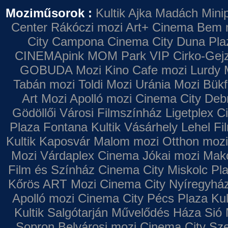
Moziműsorok :
Kultik Ajka
Madách Minip
Center
Rákóczi mozi
Art+ Cinema
Bem 
City Campona
Cinema City Duna Pla
CINEMApink MOM Park VIP
Cirko-Gejz
GOBUDA Mozi
Kino Cafe mozi
Lurdy 
Tabán mozi
Toldi Mozi
Uránia Mozi
Bükf
Art Mozi
Apolló mozi
Cinema City Deb
Gödöllői Városi Filmszínház
Ligetplex 
Plaza
Fontana
Kultik Vásárhely
Lehel Fi
Kultik Kaposvár
Malom mozi
Otthon mozi
Mozi
Várdaplex Cinema
Jókai mozi
Makó
Film és Színház
Cinema City Miskolc Pl
Kőrös ART Mozi
Cinema City Nyíregyhá
Apolló mozi
Cinema City Pécs Plaza
Kul
Kultik Salgótarján
Művelődés Háza
Sió 
Sopron
Belvárosi mozi
Cinema City Sz