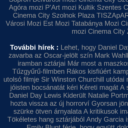
Agóra mozi
P'Art mozi
Kultik Szentes
C
Cinema City Szolnok Plaza
TISZApAR
Városi Mozi
Est Mozi
Tatabánya Mozi
Ci
mozi
Cinema City 
További hírek :
Lehet, hogy Daniel Da
zavarba az Oscar-jelölt szín
Mark Wahl
iramban sztárjai
Már most a maszkos 
Tűzgyűrű-filmben
Rákos kisfiúért kamp
utolsó filmje
Sir Winston Churchill utódai 
jóisten bocsánatát kéri
Kéreti magát A s
Daniel Day Lewis
Kiderült Natalie Port
hozta vissza az új horrorví
Gyorsan jön
szürke ötven árnyalata
A kritikusok im
Tökéletes hang sztárjából
Andy Garcia i
Emily Blunt férje, hogy együtt do