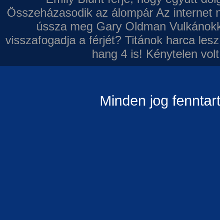
Összeházasodik az álompár
Az internet 
ússza meg Gary Oldman
Vulkánokk
visszafogadja a férjét?
Titánok harca les
hang 4 is!
Kénytelen volt
Minden jog fenntar